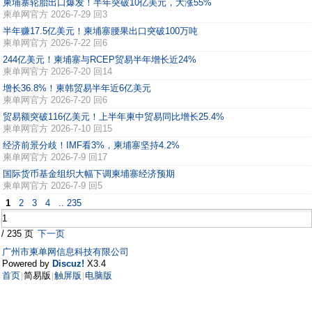
柬埔寨轮胎出口爆发！半年突破10亿美元，大涨55%
柬单网官方
2026-7-29 回3
半年赚17.5亿美元！柬埔寨腰果出口突破100万吨
柬单网官方
2026-7-22 回6
244亿美元！柬埔寨与RCEP贸易半年增长近24%
柬单网官方
2026-7-20 回14
增长36.8%！柬韩贸易半年近6亿美元
柬单网官方
2026-7-20 回6
贸易额突破116亿美元！上半年柬中贸易同比增长25.4%
柬单网官方
2026-7-10 回15
经济前景分歧！IMF看3%，柬埔寨坚持4.2%
柬单网官方
2026-7-9 回17
国际货币基金组织大幅下调柬埔寨经济预期
柬单网官方
2026-7-9 回5
1
2
3
4
.. 235
/ 235 页
下一页
广州市柬单网信息科技有限公司
Powered by
Discuz!
X3.4
首页
简易版
触屏版
电脑版
|
|
|