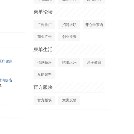
柬单论坛
广告推广
招聘求职
开心学柬语
商业广告
创业投资
柬单生活
医疗健康
情感茶座
吃喝玩乐
亲子教育
互助爆料
磅清扬省
区
官方版块
官方版块
意见反馈