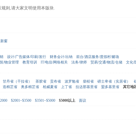
应规则,请大家文明使用本版块.
新窗
营销
设计/广告媒体/印刷/发行
财务会计/出纳
前台/酒店服务/度假村/赌场
建筑/物业管理
教育培训
IT/电信/网络相关
法务/律师
贸易/交通/物流/仓储
文化/
甘丹省（干拉省）
茶胶省
贡布省
波罗勉省
柴桢省
磅士卑省（实居省）
迭棉芷省
奥多棉芷省
柏威夏省
上丁省
拉达那基里省
盟多基里省
其它地
2000
$2001~$3500
$3501~$5000
$5000以上
面议