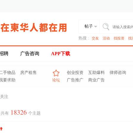
帖子
热搜 :
交友
活动
找投资
找
招聘
广告咨询
APP下载
二手物品
房产租售
创业投资
互助爆料
律师咨询
我要求助
论坛
广告推广
商业广告
关注
18326
道共有
个主题