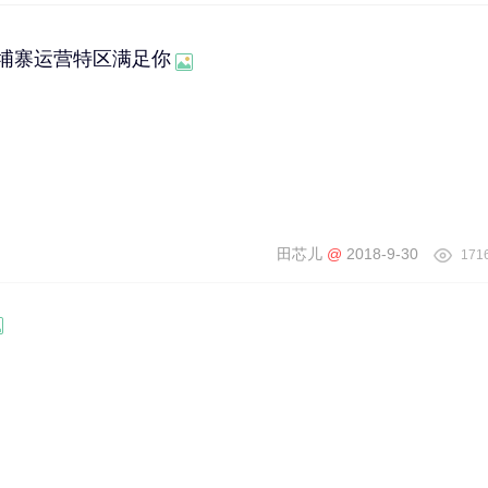
埔寨运营特区满足你
田芯儿
@
2018-9-30
171