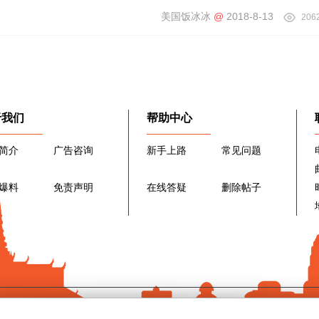
美国饭冰冰
@
2018-8-13
206
于我们
帮助中心
简介
广告咨询
新手上路
常见问题
爆料
免责声明
在线答疑
删除帖子
|
Archiver
|
手机版
|
小黑屋
|
广州市柬单网信息科技有限公司
(
粤ICP备1903