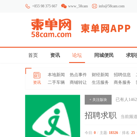
+855 98 375 667
www_58cam
info@58cam.com
首页
资讯
论坛
同城便民
求职
本地新闻
热点事件
财经新闻
招聘信息
资讯
二手车辆
商铺转让
生活服务
商务服务
已有人
1462
+ 关注版块
招聘求职
当前频
今日:
0
/
主题:
18326
/
排名:
25