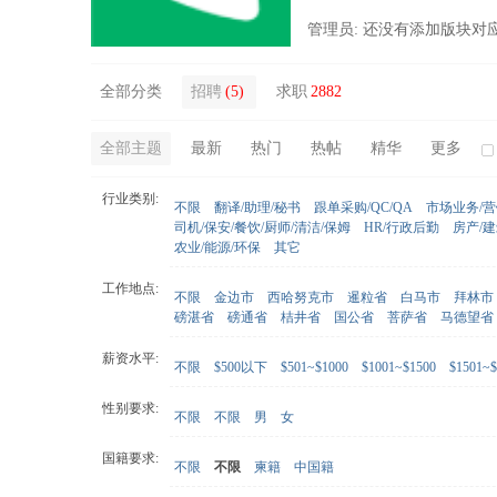
管理员: 还没有添加版块对
全部分类
招聘
(5)
求职
2882
全部主题
最新
热门
热帖
精华
更多
行业类别:
不限
翻译/助理/秘书
跟单采购/QC/QA
市场业务/
司机/保安/餐饮/厨师/清洁/保姆
HR/行政后勤
房产/
农业/能源/环保
其它
工作地点:
不限
金边市
西哈努克市
暹粒省
白马市
拜林市
磅湛省
磅通省
桔井省
国公省
菩萨省
马德望省
薪资水平:
不限
$500以下
$501~$1000
$1001~$1500
$1501~$
性别要求:
不限
不限
男
女
国籍要求:
不限
不限
柬籍
中国籍