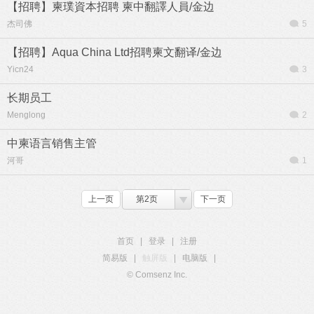
【招聘】柬璞資本招聘 柬中翻譯人員/金边
杰司佛
5
【招聘】Aqua China Ltd招聘柬文翻译/金边
Yicn24
3
长期员工
Menglong
2
中柬语言销售主管
河哥
1
上一页
第2页
下一页
首页
|
登录
|
注册
简易版
|
触屏版
|
电脑版
|
© Comsenz Inc.