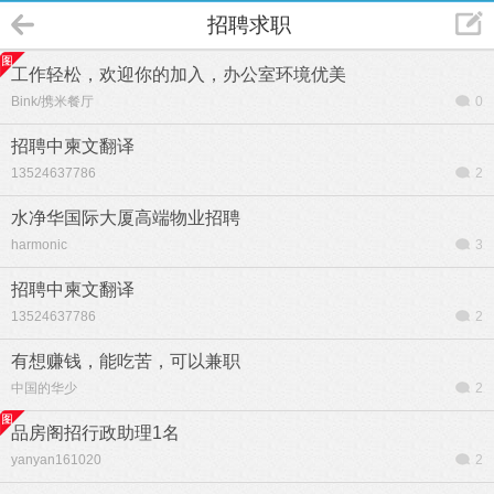
招聘求职
工作轻松，欢迎你的加入，办公室环境优美
Bink/携米餐厅
0
招聘中柬文翻译
13524637786
2
水净华国际大厦高端物业招聘
harmonic
3
招聘中柬文翻译
13524637786
2
有想赚钱，能吃苦，可以兼职
中国的华少
2
品房阁招行政助理1名
yanyan161020
2