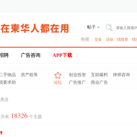
帖子
热搜 :
交友
活动
找投资
找
招聘
广告咨询
APP下载
二手物品
房产租售
创业投资
互助爆料
律师咨询
我要求助
论坛
广告推广
商业广告
关注
18326
道共有
个主题