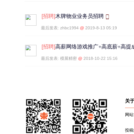
[
招聘
]
木牌物业业务员招聘
最后发表:
zhbc1994
@
2019-8-13 05:19
[
招聘
]
高薪网络游戏推广+高底薪+高提
最后发表:
模展精密
@
2018-10-22 15:16
关
网站
投稿