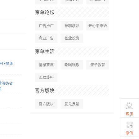
柬单论坛
广告推广
招聘求职
开心学柬语
商业广告
创业投资
柬单生活
医疗健康
情感茶座
吃喝玩乐
亲子教育
互助爆料
磅清扬省
区
官方版块
官方版块
意见反馈
客服
微信