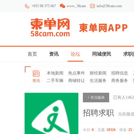
+855 98 375 667
www_58cam
info@58cam.com
首页
资讯
论坛
同城便民
求职
本地新闻
热点事件
财经新闻
招聘信息
资讯
二手车辆
商铺转让
生活服务
商务服务
已有人
1462
+ 关注版块
招聘求职
当前频
今日:
0
/
主题:
18326
/
排名:
25