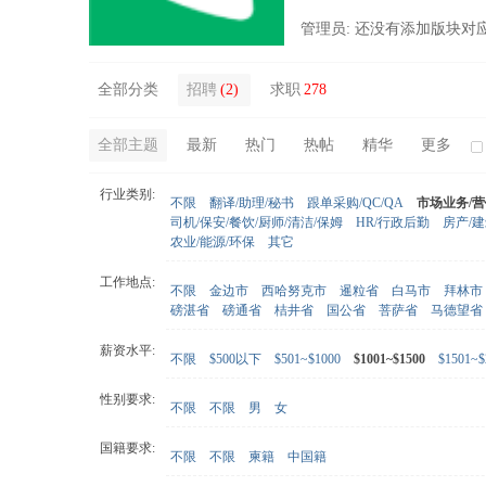
管理员: 还没有添加版块对
全部分类
招聘
(2)
求职
278
全部主题
最新
热门
热帖
精华
更多
行业类别:
不限
翻译/助理/秘书
跟单采购/QC/QA
市场业务/
司机/保安/餐饮/厨师/清洁/保姆
HR/行政后勤
房产/
农业/能源/环保
其它
工作地点:
不限
金边市
西哈努克市
暹粒省
白马市
拜林市
磅湛省
磅通省
桔井省
国公省
菩萨省
马德望省
薪资水平:
不限
$500以下
$501~$1000
$1001~$1500
$1501~$
性别要求:
不限
不限
男
女
国籍要求:
不限
不限
柬籍
中国籍