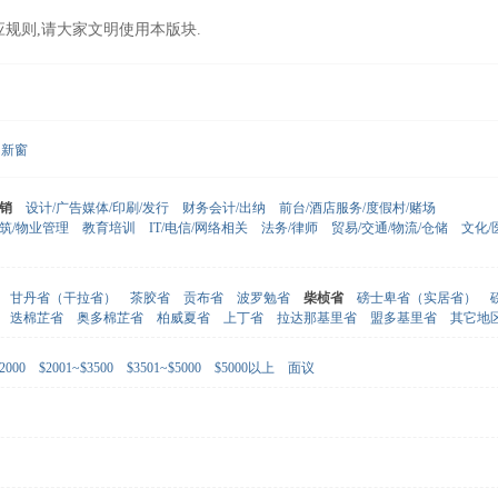
应规则,请大家文明使用本版块.
新窗
营销
设计/广告媒体/印刷/发行
财务会计/出纳
前台/酒店服务/度假村/赌场
建筑/物业管理
教育培训
IT/电信/网络相关
法务/律师
贸易/交通/物流/仓储
文化/
甘丹省（干拉省）
茶胶省
贡布省
波罗勉省
柴桢省
磅士卑省（实居省）
迭棉芷省
奥多棉芷省
柏威夏省
上丁省
拉达那基里省
盟多基里省
其它地
2000
$2001~$3500
$3501~$5000
$5000以上
面议