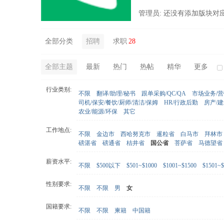
管理员: 还没有添加版块对
全部分类
招聘
求职
28
全部主题
最新
热门
热帖
精华
更多
行业类别:
不限
翻译/助理/秘书
跟单采购/QC/QA
市场业务/
司机/保安/餐饮/厨师/清洁/保姆
HR/行政后勤
房产/
农业/能源/环保
其它
工作地点:
不限
金边市
西哈努克市
暹粒省
白马市
拜林市
磅湛省
磅通省
桔井省
国公省
菩萨省
马德望省
薪资水平:
不限
$500以下
$501~$1000
$1001~$1500
$1501~$
性别要求:
不限
不限
男
女
国籍要求:
不限
不限
柬籍
中国籍