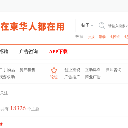
帖子
热搜 :
交友
活动
找投资
找
招聘
广告咨询
APP下载
二手物品
房产租售
创业投资
互助爆料
律师咨询
我要求助
论坛
广告推广
商业广告
关注
18326
道共有
个主题