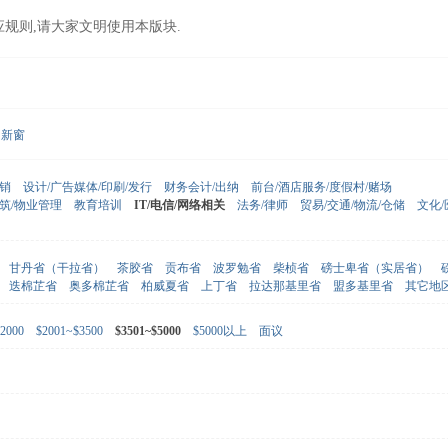
应规则,请大家文明使用本版块.
新窗
营销
设计/广告媒体/印刷/发行
财务会计/出纳
前台/酒店服务/度假村/赌场
建筑/物业管理
教育培训
IT/电信/网络相关
法务/律师
贸易/交通/物流/仓储
文化
甘丹省（干拉省）
茶胶省
贡布省
波罗勉省
柴桢省
磅士卑省（实居省）
迭棉芷省
奥多棉芷省
柏威夏省
上丁省
拉达那基里省
盟多基里省
其它地
2000
$2001~$3500
$3501~$5000
$5000以上
面议