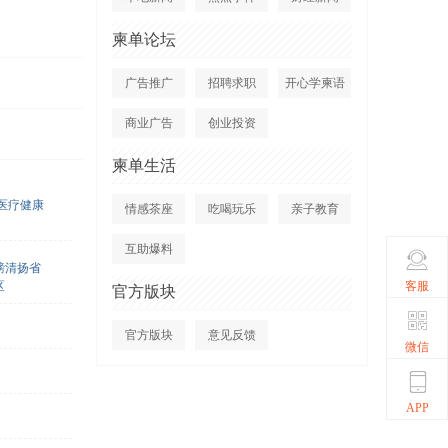
柬单论坛
广告推广
招聘求职
开心学柬语
商业广告
创业投资
柬单生活
/医疗健康
情感茶座
吃喝玩乐
亲子教育
互助爆料
磅清扬省
客服
区
官方版块
官方版块
意见反馈
微信
APP