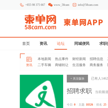
+855 98 375 667
www_58cam
info@58cam.com
首页
资讯
论坛
同城便民
求职
本地新闻
热点事件
财经新闻
招聘信息
资讯
二手车辆
商铺转让
生活服务
商务服务
已有人
1462
+ 关注版块
招聘求职
当前频
今日:
0
/
主题:
18326
/
排名:
25