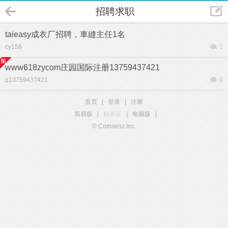
招聘求职
taieasy成衣厂招聘，車縫主任1名
cy158
1
www618zycom庄园国际注册13759437421
q13759437421
0
首页
|
登录
|
注册
简易版
|
触屏版
|
电脑版
|
© Comsenz Inc.