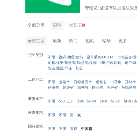
管理员: 还没有添加版块对
全部分类
招聘
求职
738
全部主题
最新
热门
热帖
精华
更多
行业类别:
不限
翻译/助理/秘书
跟单采购/QC/QA
市场业务/
司机/保安/餐饮/厨师/清洁/保姆
HR/行政后勤
房产/
农业/能源/环保
其它
工作地点:
不限
金边市
西哈努克市
暹粒省
白马市
拜林市
磅湛省
磅通省
桔井省
国公省
菩萨省
马德望省
薪资水平:
不限
$500以下
$501~$1000
$1001~$1500
$1501~$
性别要求:
不限
不限
男
女
国籍要求:
不限
不限
柬籍
中国籍