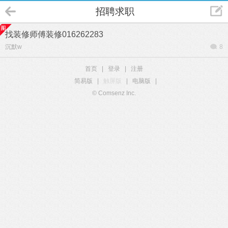
招聘求职
找装修师傅装修016262283
沉默w
8
首页
|
登录
|
注册
简易版
|
触屏版
|
电脑版
|
© Comsenz Inc.