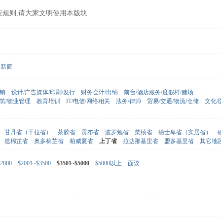
应规则,请大家文明使用本版块.
新窗
营销
设计/广告媒体/印刷/发行
财务会计/出纳
前台/酒店服务/度假村/赌场
建筑/物业管理
教育培训
IT/电信/网络相关
法务/律师
贸易/交通/物流/仓储
文化/
甘丹省（干拉省）
茶胶省
贡布省
波罗勉省
柴桢省
磅士卑省（实居省）
迭棉芷省
奥多棉芷省
柏威夏省
上丁省
拉达那基里省
盟多基里省
其它地
2000
$2001~$3500
$3501~$5000
$5000以上
面议