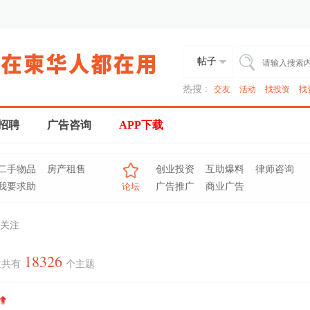
帖子
热搜 :
交友
活动
找投资
找
招聘
广告咨询
APP下载
二手物品
房产租售
创业投资
互助爆料
律师咨询
我要求助
论坛
广告推广
商业广告
关注
18326
道共有
个主题