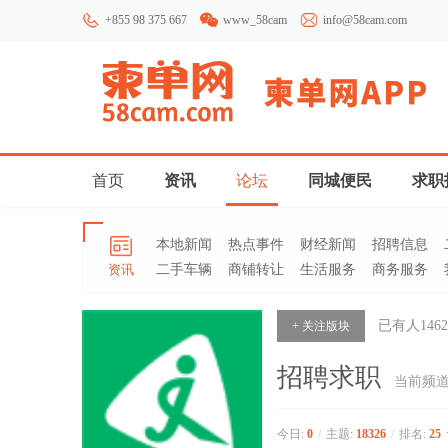
+855 98 375 667
www_58cam
info@58cam.com
首页
资讯
论坛
同城便民
求职
本地新闻
热点事件
财经新闻
招聘信息
资讯
二手车辆
商铺转让
生活服务
商务服务
已有人
1462
+ 关注版块
招聘求职
当前频
今日:
0
/
主题:
18326
/
排名:
25