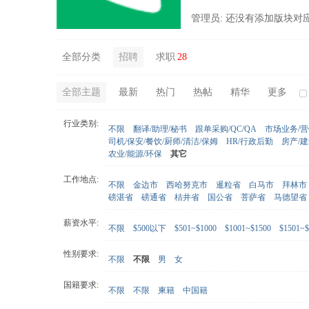
管理员: 还没有添加版块对
全部分类
招聘
求职
28
全部主题
最新
热门
热帖
精华
更多
行业类别:
不限
翻译/助理/秘书
跟单采购/QC/QA
市场业务/
司机/保安/餐饮/厨师/清洁/保姆
HR/行政后勤
房产/
农业/能源/环保
其它
工作地点:
不限
金边市
西哈努克市
暹粒省
白马市
拜林市
磅湛省
磅通省
桔井省
国公省
菩萨省
马德望省
薪资水平:
不限
$500以下
$501~$1000
$1001~$1500
$1501~$
性别要求:
不限
不限
男
女
国籍要求:
不限
不限
柬籍
中国籍