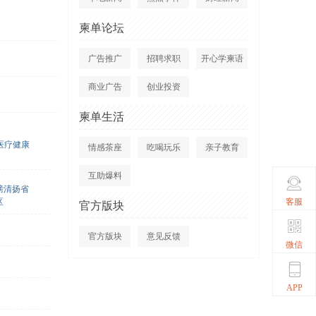
柬单论坛
广告推广
招聘求职
开心学柬语
商业广告
创业投资
柬单生活
医疗健康
情感茶座
吃喝玩乐
亲子教育
互助爆料
磅清扬省
客服
区
官方版块
官方版块
意见反馈
微信
APP