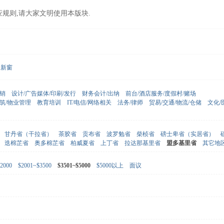
应规则,请大家文明使用本版块.
新窗
营销
设计/广告媒体/印刷/发行
财务会计/出纳
前台/酒店服务/度假村/赌场
建筑/物业管理
教育培训
IT/电信/网络相关
法务/律师
贸易/交通/物流/仓储
文化/
甘丹省（干拉省）
茶胶省
贡布省
波罗勉省
柴桢省
磅士卑省（实居省）
迭棉芷省
奥多棉芷省
柏威夏省
上丁省
拉达那基里省
盟多基里省
其它地
2000
$2001~$3500
$3501~$5000
$5000以上
面议