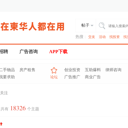
帖子
热搜 :
交友
活动
找投资
找
招聘
广告咨询
APP下载
二手物品
房产租售
创业投资
互助爆料
律师咨询
我要求助
论坛
广告推广
商业广告
关注
18326
道共有
个主题