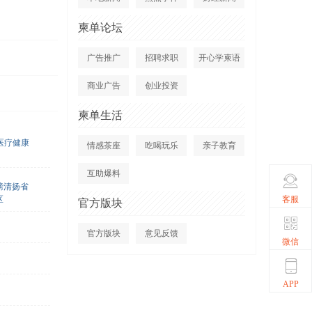
柬单论坛
广告推广
招聘求职
开心学柬语
商业广告
创业投资
柬单生活
医疗健康
情感茶座
吃喝玩乐
亲子教育
互助爆料
磅清扬省
客服
区
官方版块
官方版块
意见反馈
微信
APP