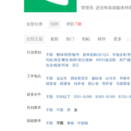
管理员: 还没有添加版块对
全部分类
招聘
求职
738
全部主题
最新
热门
热帖
精华
更多
行业类别:
不限
翻译/助理/秘书
跟单采购/QC/QA
市场业务/
司机/保安/餐饮/厨师/清洁/保姆
HR/行政后勤
房产/
农业/能源/环保
其它
工作地点:
不限
金边市
西哈努克市
暹粒省
白马市
拜林市
磅湛省
磅通省
桔井省
国公省
菩萨省
马德望省
薪资水平:
不限
$500以下
$501~$1000
$1001~$1500
$1501~$
性别要求:
不限
不限
男
女
国籍要求:
不限
不限
柬籍
中国籍