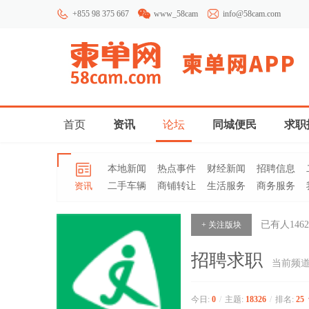
+855 98 375 667
www_58cam
info@58cam.com
首页
资讯
论坛
同城便民
求职
本地新闻
热点事件
财经新闻
招聘信息
资讯
二手车辆
商铺转让
生活服务
商务服务
已有人
1462
+ 关注版块
招聘求职
当前频
今日:
0
/
主题:
18326
/
排名:
25