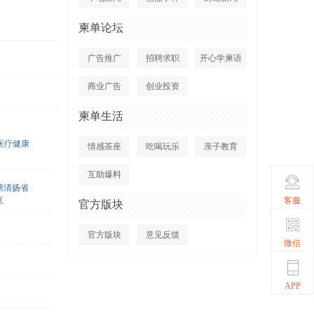
柬单论坛
广告推广
招聘求职
开心学柬语
商业广告
创业投资
柬单生活
医疗健康
情感茶座
吃喝玩乐
亲子教育
互助爆料
磅清扬省
客服
区
官方版块
官方版块
意见反馈
微信
APP