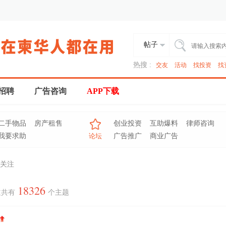
帖子
热搜 :
交友
活动
找投资
找
招聘
广告咨询
APP下载
二手物品
房产租售
创业投资
互助爆料
律师咨询
我要求助
论坛
广告推广
商业广告
关注
18326
道共有
个主题