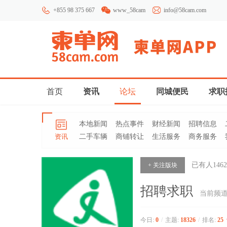
+855 98 375 667
www_58cam
info@58cam.com
首页
资讯
论坛
同城便民
求职
本地新闻
热点事件
财经新闻
招聘信息
资讯
二手车辆
商铺转让
生活服务
商务服务
已有人
1462
+ 关注版块
招聘求职
当前频
今日:
0
/
主题:
18326
/
排名:
25