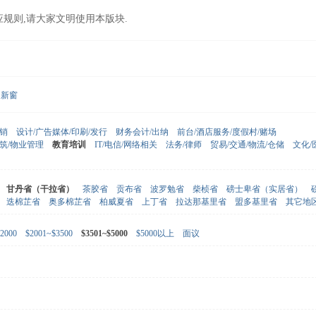
应规则,请大家文明使用本版块.
新窗
营销
设计/广告媒体/印刷/发行
财务会计/出纳
前台/酒店服务/度假村/赌场
建筑/物业管理
教育培训
IT/电信/网络相关
法务/律师
贸易/交通/物流/仓储
文化/
甘丹省（干拉省）
茶胶省
贡布省
波罗勉省
柴桢省
磅士卑省（实居省）
迭棉芷省
奥多棉芷省
柏威夏省
上丁省
拉达那基里省
盟多基里省
其它地
2000
$2001~$3500
$3501~$5000
$5000以上
面议