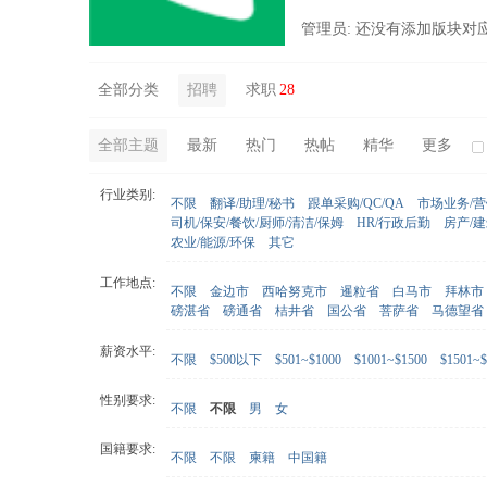
管理员: 还没有添加版块对
全部分类
招聘
求职
28
全部主题
最新
热门
热帖
精华
更多
行业类别:
不限
翻译/助理/秘书
跟单采购/QC/QA
市场业务/
司机/保安/餐饮/厨师/清洁/保姆
HR/行政后勤
房产/
农业/能源/环保
其它
工作地点:
不限
金边市
西哈努克市
暹粒省
白马市
拜林市
磅湛省
磅通省
桔井省
国公省
菩萨省
马德望省
薪资水平:
不限
$500以下
$501~$1000
$1001~$1500
$1501~$
性别要求:
不限
不限
男
女
国籍要求:
不限
不限
柬籍
中国籍