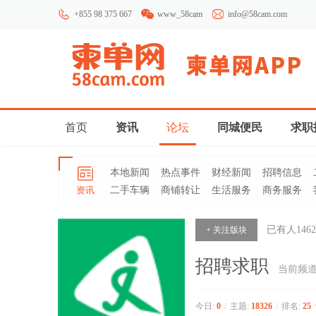
+855 98 375 667
www_58cam
info@58cam.com
首页
资讯
论坛
同城便民
求职
本地新闻
热点事件
财经新闻
招聘信息
资讯
二手车辆
商铺转让
生活服务
商务服务
已有人
1462
+ 关注版块
招聘求职
当前频
今日:
0
/
主题:
18326
/
排名:
25