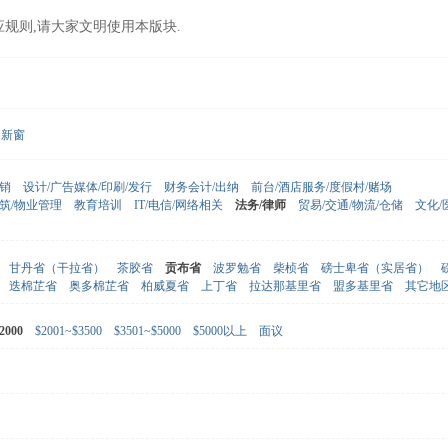
应规则,请大家文明使用本版块.
新窗
营销
设计/广告媒体/印刷/发行
财务会计/出纳
前台/酒店服务/度假村/赌场
建筑/物业管理
教育培训
IT/电信/网络相关
法务/律师
贸易/交通/物流/仓储
文化/
甘丹省（干拉省）
茶胶省
贡布省
波罗勉省
柴桢省
磅士卑省（实居省）
迭棉芷省
奥多棉芷省
柏威夏省
上丁省
拉达那基里省
盟多基里省
其它地
2000
$2001~$3500
$3501~$5000
$5000以上
面议