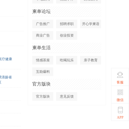
柬单论坛
广告推广
招聘求职
开心学柬语
商业广告
创业投资
柬单生活
医疗健康
情感茶座
吃喝玩乐
亲子教育
互助爆料
磅清扬省
客服
区
官方版块
官方版块
意见反馈
微信
APP