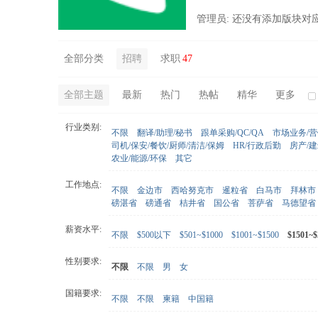
管理员: 还没有添加版块对
全部分类
招聘
求职
47
全部主题
最新
热门
热帖
精华
更多
行业类别:
不限
翻译/助理/秘书
跟单采购/QC/QA
市场业务/
司机/保安/餐饮/厨师/清洁/保姆
HR/行政后勤
房产/
农业/能源/环保
其它
工作地点:
不限
金边市
西哈努克市
暹粒省
白马市
拜林市
磅湛省
磅通省
桔井省
国公省
菩萨省
马德望省
薪资水平:
不限
$500以下
$501~$1000
$1001~$1500
$1501~$
性别要求:
不限
不限
男
女
国籍要求:
不限
不限
柬籍
中国籍