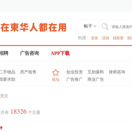
帖子
热搜 :
交友
活动
找投资
找
招聘
广告咨询
APP下载
二手物品
房产租售
创业投资
互助爆料
律师咨询
我要求助
论坛
广告推广
商业广告
关注
18326
道共有
个主题