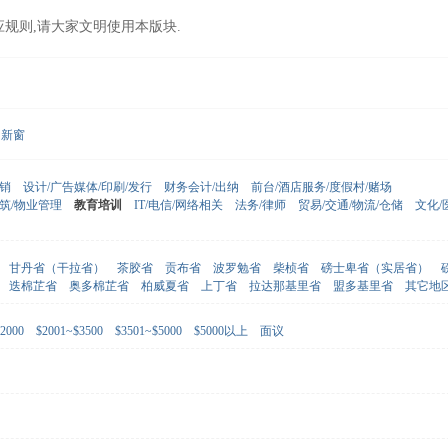
应规则,请大家文明使用本版块.
新窗
营销
设计/广告媒体/印刷/发行
财务会计/出纳
前台/酒店服务/度假村/赌场
建筑/物业管理
教育培训
IT/电信/网络相关
法务/律师
贸易/交通/物流/仓储
文化/
甘丹省（干拉省）
茶胶省
贡布省
波罗勉省
柴桢省
磅士卑省（实居省）
迭棉芷省
奥多棉芷省
柏威夏省
上丁省
拉达那基里省
盟多基里省
其它地
2000
$2001~$3500
$3501~$5000
$5000以上
面议