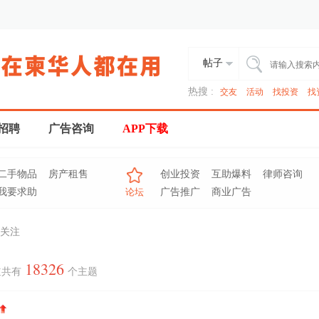
帖子
热搜 :
交友
活动
找投资
找
招聘
广告咨询
APP下载
二手物品
房产租售
创业投资
互助爆料
律师咨询
我要求助
论坛
广告推广
商业广告
关注
18326
道共有
个主题