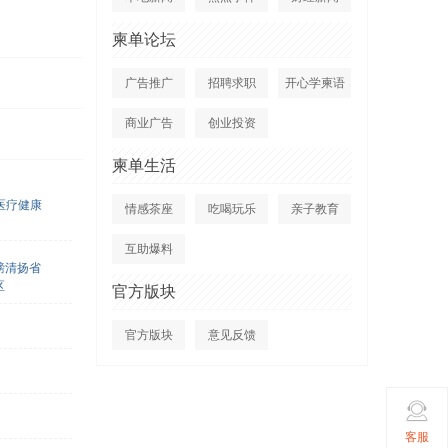
柬单论坛
广告推广
招聘求职
开心学柬语
商业广告
创业投资
柬单生活
医疗健康
情感茶座
吃喝玩乐
亲子教育
互助爆料
磅清扬省
区
官方版块
官方版块
意见反馈
客服