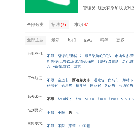
管理员: 还没有添加版块对
全部分类
招聘
(2)
求职
47
全部主题
最新
热门
热帖
精华
更多
行业类别:
不限
翻译/助理/秘书
跟单采购/QC/QA
市场业务/
司机/保安/餐饮/厨师/清洁/保姆
HR/行政后勤
房产/
农业/能源/环保
其它
工作地点:
不限
金边市
西哈努克市
暹粒省
白马市
拜林市
磅湛省
磅通省
桔井省
国公省
菩萨省
马德望省
薪资水平:
不限
$500以下
$501~$1000
$1001~$1500
$1501~$
性别要求:
不限
不限
男
女
国籍要求:
不限
不限
柬籍
中国籍