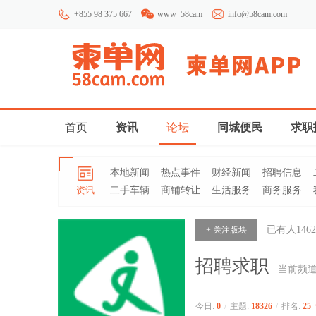
+855 98 375 667
www_58cam
info@58cam.com
首页
资讯
论坛
同城便民
求职
本地新闻
热点事件
财经新闻
招聘信息
资讯
二手车辆
商铺转让
生活服务
商务服务
已有人
1462
+ 关注版块
招聘求职
当前频
今日:
0
/
主题:
18326
/
排名:
25