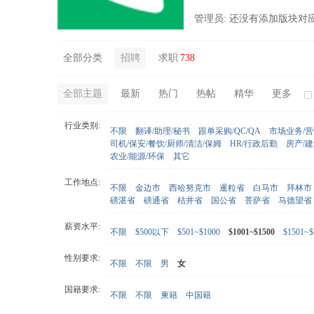
管理员: 还没有添加版块对
全部分类
招聘
求职
738
全部主题
最新
热门
热帖
精华
更多
行业类别:
不限
翻译/助理/秘书
跟单采购/QC/QA
市场业务/
司机/保安/餐饮/厨师/清洁/保姆
HR/行政后勤
房产/
农业/能源/环保
其它
工作地点:
不限
金边市
西哈努克市
暹粒省
白马市
拜林市
磅湛省
磅通省
桔井省
国公省
菩萨省
马德望省
薪资水平:
不限
$500以下
$501~$1000
$1001~$1500
$1501~$
性别要求:
不限
不限
男
女
国籍要求:
不限
不限
柬籍
中国籍