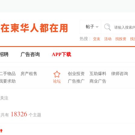
帖子
热搜 :
交友
活动
找投资
找
招聘
广告咨询
APP下载
二手物品
房产租售
创业投资
互助爆料
律师咨询
我要求助
论坛
广告推广
商业广告
关注
18326
道共有
个主题