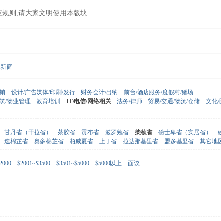
应规则,请大家文明使用本版块.
新窗
营销
设计/广告媒体/印刷/发行
财务会计/出纳
前台/酒店服务/度假村/赌场
建筑/物业管理
教育培训
IT/电信/网络相关
法务/律师
贸易/交通/物流/仓储
文化
甘丹省（干拉省）
茶胶省
贡布省
波罗勉省
柴桢省
磅士卑省（实居省）
迭棉芷省
奥多棉芷省
柏威夏省
上丁省
拉达那基里省
盟多基里省
其它地
2000
$2001~$3500
$3501~$5000
$5000以上
面议