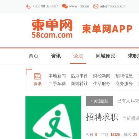
+855 98 375 667
www_58cam
info@58cam.com
首页
资讯
论坛
同城便民
求职
本地新闻
热点事件
财经新闻
招聘信息
资讯
二手车辆
商铺转让
生活服务
商务服务
已有人
1462
+ 关注版块
招聘求职
当前频
今日:
0
/
主题:
18326
/
排名:
25