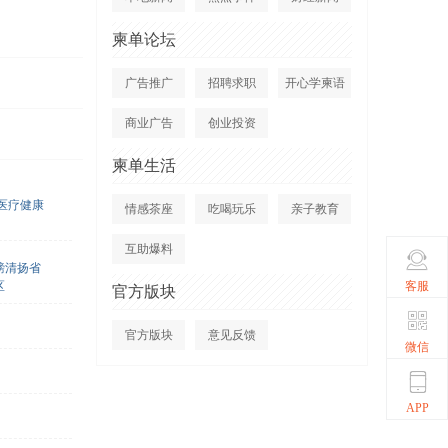
柬单论坛
广告推广
招聘求职
开心学柬语
商业广告
创业投资
柬单生活
/医疗健康
情感茶座
吃喝玩乐
亲子教育
互助爆料
磅清扬省
客服
区
官方版块
官方版块
意见反馈
微信
APP