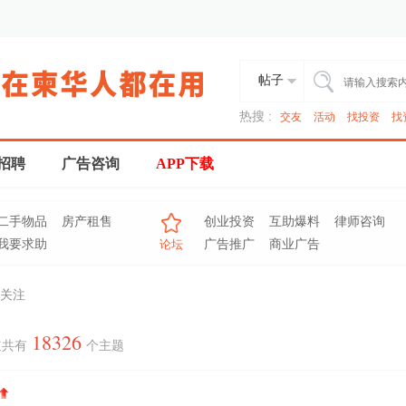
帖子
热搜 :
交友
活动
找投资
找
招聘
广告咨询
APP下载
二手物品
房产租售
创业投资
互助爆料
律师咨询
我要求助
论坛
广告推广
商业广告
关注
18326
道共有
个主题