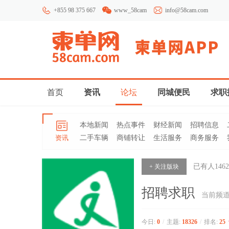
+855 98 375 667
www_58cam
info@58cam.com
首页
资讯
论坛
同城便民
求职
本地新闻
热点事件
财经新闻
招聘信息
资讯
二手车辆
商铺转让
生活服务
商务服务
已有人
1462
+ 关注版块
招聘求职
当前频
今日:
0
/
主题:
18326
/
排名:
25