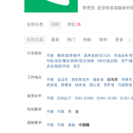
管理员: 还没有添加版块对
全部分类
招聘
求职
28
全部主题
最新
热门
热帖
精华
更多
行业类别:
不限
翻译/助理/秘书
跟单采购/QC/QA
市场业务/
司机/保安/餐饮/厨师/清洁/保姆
HR/行政后勤
房产/
农业/能源/环保
其它
工作地点:
不限
金边市
西哈努克市
暹粒省
白马市
拜林市
磅湛省
磅通省
桔井省
国公省
菩萨省
马德望省
薪资水平:
不限
$500以下
$501~$1000
$1001~$1500
$1501~$
性别要求:
不限
不限
男
女
国籍要求:
不限
不限
柬籍
中国籍