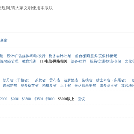
应规则,请大家文明使用本版块.
新窗
营销
设计/广告媒体/印刷/发行
财务会计/出纳
前台/酒店服务/度假村/赌场
建筑/物业管理
教育培训
IT/电信/网络相关
法务/律师
贸易/交通/物流/仓储
文化
甘丹省（干拉省）
茶胶省
贡布省
波罗勉省
柴桢省
磅士卑省（实居省）
迭棉芷省
奥多棉芷省
柏威夏省
上丁省
拉达那基里省
盟多基里省
其它地
2000
$2001~$3500
$3501~$5000
$5000以上
面议