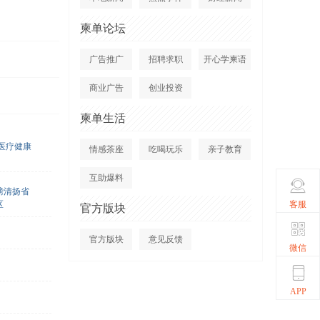
柬单论坛
广告推广
招聘求职
开心学柬语
商业广告
创业投资
柬单生活
/医疗健康
情感茶座
吃喝玩乐
亲子教育
互助爆料
磅清扬省
客服
区
官方版块
官方版块
意见反馈
微信
APP