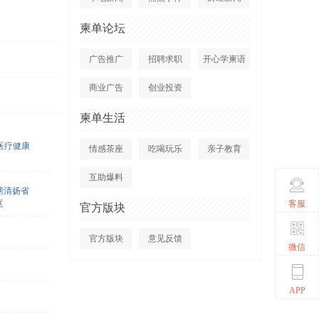
柬单论坛
广告推广
招聘求职
开心学柬语
商业广告
创业投资
柬单生活
医疗健康
情感茶座
吃喝玩乐
亲子教育
互助爆料
磅清扬省
客服
区
官方版块
官方版块
意见反馈
微信
APP