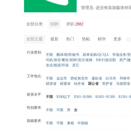
管理员: 还没有添加版块对
全部分类
招聘
求职
2882
全部主题
最新
热门
热帖
精华
更多
行业类别:
不限
翻译/助理/秘书
跟单采购/QC/QA
市场业务/
司机/保安/餐饮/厨师/清洁/保姆
HR/行政后勤
房产/
农业/能源/环保
其它
工作地点:
不限
金边市
西哈努克市
暹粒省
白马市
拜林市
磅湛省
磅通省
桔井省
国公省
菩萨省
马德望省
薪资水平:
不限
$500以下
$501~$1000
$1001~$1500
$1501~$
性别要求:
不限
不限
男
女
国籍要求:
不限
不限
柬籍
中国籍