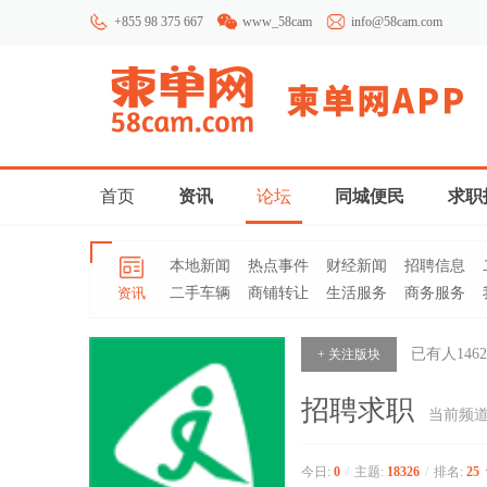
+855 98 375 667
www_58cam
info@58cam.com
首页
资讯
论坛
同城便民
求职
本地新闻
热点事件
财经新闻
招聘信息
资讯
二手车辆
商铺转让
生活服务
商务服务
已有人
1462
+ 关注版块
招聘求职
当前频
今日:
0
/
主题:
18326
/
排名:
25