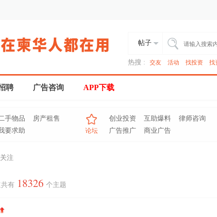
帖子
热搜 :
交友
活动
找投资
找
招聘
广告咨询
APP下载
二手物品
房产租售
创业投资
互助爆料
律师咨询
我要求助
论坛
广告推广
商业广告
关注
18326
道共有
个主题