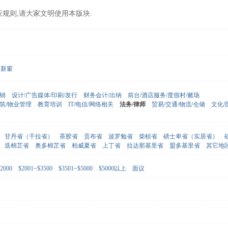
应规则,请大家文明使用本版块.
新窗
营销
设计/广告媒体/印刷/发行
财务会计/出纳
前台/酒店服务/度假村/赌场
建筑/物业管理
教育培训
IT/电信/网络相关
法务/律师
贸易/交通/物流/仓储
文化/
甘丹省（干拉省）
茶胶省
贡布省
波罗勉省
柴桢省
磅士卑省（实居省）
迭棉芷省
奥多棉芷省
柏威夏省
上丁省
拉达那基里省
盟多基里省
其它地
2000
$2001~$3500
$3501~$5000
$5000以上
面议