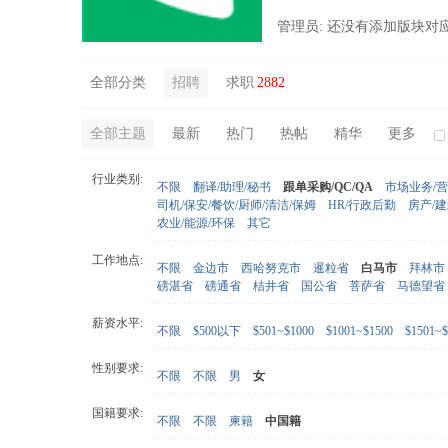
管理员: 还没有添加版块对
全部分类
招聘
求职
2882
全部主题
最新
热门
热帖
精华
更多
行业类别:
不限
翻译/助理/秘书
跟单采购/QC/QA
市场业务/
司机/保安/餐饮/厨师/清洁/保姆
HR/行政后勤
房产/
农业/能源/环保
其它
工作地点:
不限
金边市
西哈努克市
暹粒省
白马市
拜林市
磅湛省
磅通省
桔井省
国公省
菩萨省
马德望省
薪资水平:
不限
$500以下
$501~$1000
$1001~$1500
$1501~$
性别要求:
不限
不限
男
女
国籍要求:
不限
不限
柬籍
中国籍