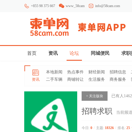
+855 98 375 667
www_58cam
info@58cam.com
首页
资讯
论坛
同城便民
求职
本地新闻
热点事件
财经新闻
招聘信息
资讯
二手车辆
商铺转让
生活服务
商务服务
已有人
1462
+ 关注版块
招聘求职
当前频
今日:
0
/
主题:
18326
/
排名:
25