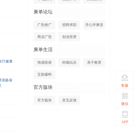
柬单论坛
广告推广
招聘求职
开心学柬语
商业广告
创业投资
柬单生活
医疗健康
情感茶座
吃喝玩乐
亲子教育
互助爆料
磅清扬省
客服
区
官方版块
官方版块
意见反馈
微信
APP