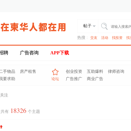
帖子
热搜 :
交友
活动
找投资
找
招聘
广告咨询
APP下载
二手物品
房产租售
创业投资
互助爆料
律师咨询
我要求助
论坛
广告推广
商业广告
关注
18326
道共有
个主题