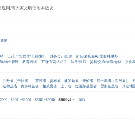
应规则,请大家文明使用本版块.
新窗
营销
设计/广告媒体/印刷/发行
财务会计/出纳
前台/酒店服务/度假村/赌场
建筑/物业管理
教育培训
IT/电信/网络相关
法务/律师
贸易/交通/物流/仓储
文化/
甘丹省（干拉省）
茶胶省
贡布省
波罗勉省
柴桢省
磅士卑省（实居省）
迭棉芷省
奥多棉芷省
柏威夏省
上丁省
拉达那基里省
盟多基里省
其它地
2000
$2001~$3500
$3501~$5000
$5000以上
面议