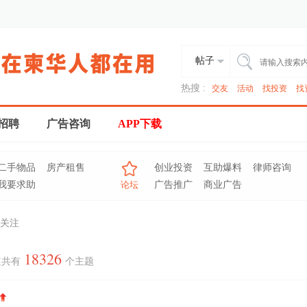
帖子
热搜 :
交友
活动
找投资
找
招聘
广告咨询
APP下载
二手物品
房产租售
创业投资
互助爆料
律师咨询
我要求助
论坛
广告推广
商业广告
关注
18326
道共有
个主题