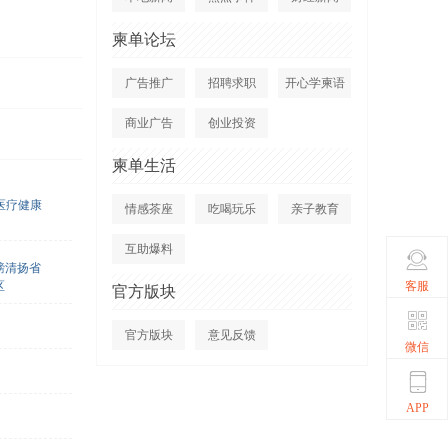
柬单论坛
广告推广
招聘求职
开心学柬语
商业广告
创业投资
柬单生活
医疗健康
情感茶座
吃喝玩乐
亲子教育
互助爆料
磅清扬省
客服
区
官方版块
官方版块
意见反馈
微信
APP