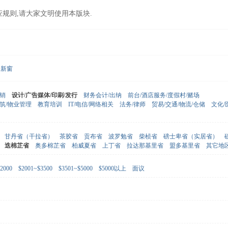
应规则,请大家文明使用本版块.
新窗
营销
设计/广告媒体/印刷/发行
财务会计/出纳
前台/酒店服务/度假村/赌场
建筑/物业管理
教育培训
IT/电信/网络相关
法务/律师
贸易/交通/物流/仓储
文化/
甘丹省（干拉省）
茶胶省
贡布省
波罗勉省
柴桢省
磅士卑省（实居省）
迭棉芷省
奥多棉芷省
柏威夏省
上丁省
拉达那基里省
盟多基里省
其它地
2000
$2001~$3500
$3501~$5000
$5000以上
面议