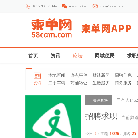
+855 98 375 667
www_58cam
info@58cam.com
首页
资讯
论坛
同城便民
求职
本地新闻
热点事件
财经新闻
招聘信息
资讯
二手车辆
商铺转让
生活服务
商务服务
已有人
1462
+ 关注版块
招聘求职
当前频
今日:
0
/
主题:
18326
/
排名:
25