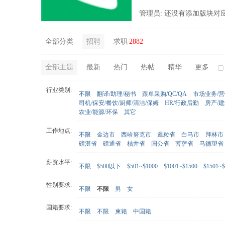
管理员: 还没有添加版块对
全部分类
招聘
求职
2882
全部主题
最新
热门
热帖
精华
更多
行业类别:
不限
翻译/助理/秘书
跟单采购/QC/QA
市场业务/
司机/保安/餐饮/厨师/清洁/保姆
HR/行政后勤
房产/
农业/能源/环保
其它
工作地点:
不限
金边市
西哈努克市
暹粒省
白马市
拜林市
磅湛省
磅通省
桔井省
国公省
菩萨省
马德望省
薪资水平:
不限
$500以下
$501~$1000
$1001~$1500
$1501~$
性别要求:
不限
不限
男
女
国籍要求:
不限
不限
柬籍
中国籍