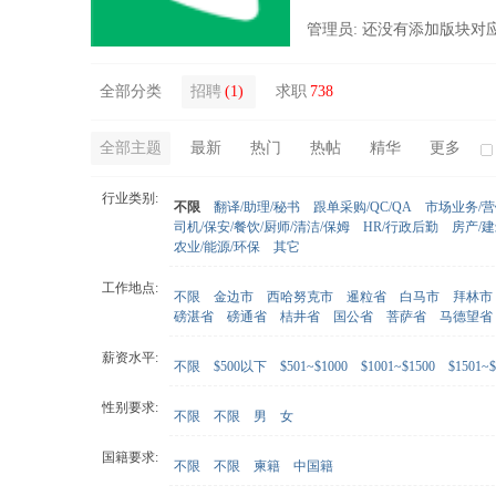
管理员: 还没有添加版块对
全部分类
招聘
(1)
求职
738
全部主题
最新
热门
热帖
精华
更多
行业类别:
不限
翻译/助理/秘书
跟单采购/QC/QA
市场业务/
司机/保安/餐饮/厨师/清洁/保姆
HR/行政后勤
房产/
农业/能源/环保
其它
工作地点:
不限
金边市
西哈努克市
暹粒省
白马市
拜林市
磅湛省
磅通省
桔井省
国公省
菩萨省
马德望省
薪资水平:
不限
$500以下
$501~$1000
$1001~$1500
$1501~$
性别要求:
不限
不限
男
女
国籍要求:
不限
不限
柬籍
中国籍