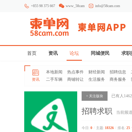
+855 98 375 667
www_58cam
info@58cam.com
首页
资讯
论坛
同城便民
求职
本地新闻
热点事件
财经新闻
招聘信息
资讯
二手车辆
商铺转让
生活服务
商务服务
已有人
1462
+ 关注版块
招聘求职
当前频
今日:
0
/
主题:
18326
/
排名:
25