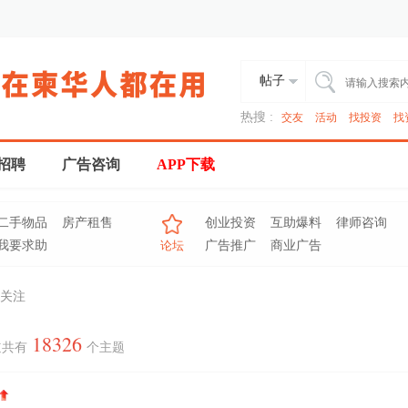
帖子
热搜 :
交友
活动
找投资
找
招聘
广告咨询
APP下载
二手物品
房产租售
创业投资
互助爆料
律师咨询
我要求助
论坛
广告推广
商业广告
关注
18326
道共有
个主题