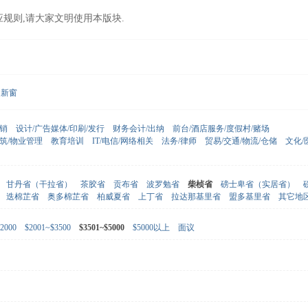
应规则,请大家文明使用本版块.
新窗
营销
设计/广告媒体/印刷/发行
财务会计/出纳
前台/酒店服务/度假村/赌场
建筑/物业管理
教育培训
IT/电信/网络相关
法务/律师
贸易/交通/物流/仓储
文化/
甘丹省（干拉省）
茶胶省
贡布省
波罗勉省
柴桢省
磅士卑省（实居省）
迭棉芷省
奥多棉芷省
柏威夏省
上丁省
拉达那基里省
盟多基里省
其它地
2000
$2001~$3500
$3501~$5000
$5000以上
面议