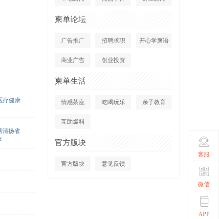
柬单论坛
广告推广
招聘求职
开心学柬语
商业广告
创业投资
柬单生活
医疗健康
情感茶座
吃喝玩乐
亲子教育
互助爆料
磅清扬省
区
官方版块
客服
官方版块
意见反馈
微信
APP