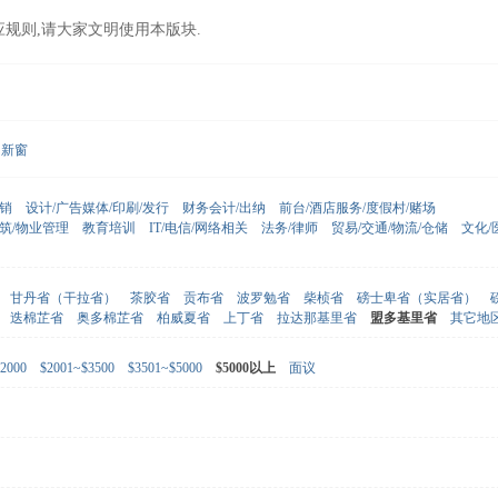
应规则,请大家文明使用本版块.
新窗
营销
设计/广告媒体/印刷/发行
财务会计/出纳
前台/酒店服务/度假村/赌场
建筑/物业管理
教育培训
IT/电信/网络相关
法务/律师
贸易/交通/物流/仓储
文化/
甘丹省（干拉省）
茶胶省
贡布省
波罗勉省
柴桢省
磅士卑省（实居省）
迭棉芷省
奥多棉芷省
柏威夏省
上丁省
拉达那基里省
盟多基里省
其它地
2000
$2001~$3500
$3501~$5000
$5000以上
面议