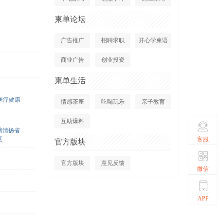
柬单论坛
广告推广
招聘求职
开心学柬语
商业广告
创业投资
柬单生活
医疗健康
情感茶座
吃喝玩乐
亲子教育
互助爆料
磅清扬省
客服
区
官方版块
官方版块
意见反馈
微信
APP