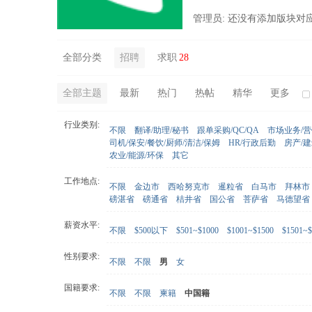
管理员: 还没有添加版块对
全部分类
招聘
求职
28
全部主题
最新
热门
热帖
精华
更多
行业类别:
不限
翻译/助理/秘书
跟单采购/QC/QA
市场业务/
司机/保安/餐饮/厨师/清洁/保姆
HR/行政后勤
房产/
农业/能源/环保
其它
工作地点:
不限
金边市
西哈努克市
暹粒省
白马市
拜林市
磅湛省
磅通省
桔井省
国公省
菩萨省
马德望省
薪资水平:
不限
$500以下
$501~$1000
$1001~$1500
$1501~$
性别要求:
不限
不限
男
女
国籍要求:
不限
不限
柬籍
中国籍