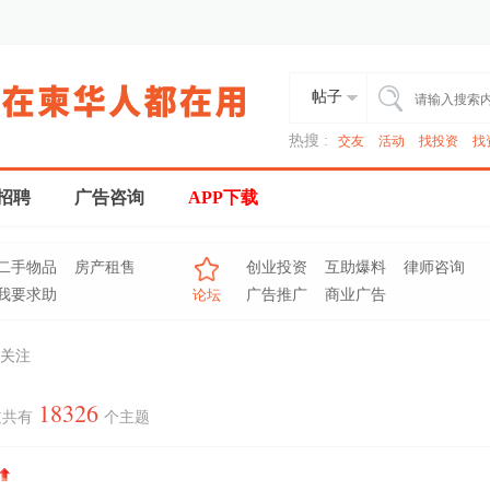
帖子
热搜 :
交友
活动
找投资
找
招聘
广告咨询
APP下载
二手物品
房产租售
创业投资
互助爆料
律师咨询
我要求助
论坛
广告推广
商业广告
关注
18326
道共有
个主题