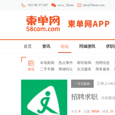
+855 98 375 667
www_58cam
info@58cam.com
首页
资讯
论坛
同城便民
求职
本地新闻
热点事件
财经新闻
招聘信息
资讯
二手车辆
商铺转让
生活服务
商务服务
已有人
1462
+ 关注版块
招聘求职
当前频
今日:
0
/
主题:
18326
/
排名:
25