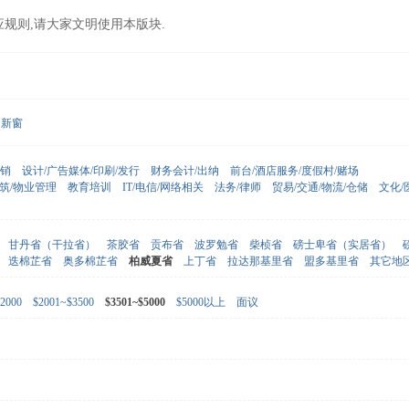
应规则,请大家文明使用本版块.
新窗
营销
设计/广告媒体/印刷/发行
财务会计/出纳
前台/酒店服务/度假村/赌场
建筑/物业管理
教育培训
IT/电信/网络相关
法务/律师
贸易/交通/物流/仓储
文化/
甘丹省（干拉省）
茶胶省
贡布省
波罗勉省
柴桢省
磅士卑省（实居省）
迭棉芷省
奥多棉芷省
柏威夏省
上丁省
拉达那基里省
盟多基里省
其它地
2000
$2001~$3500
$3501~$5000
$5000以上
面议