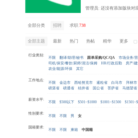
管理员: 还没有添加版块对
全部分类
招聘
求职
738
全部主题
最新
热门
热帖
精华
更多
行业类别:
不限
翻译/助理/秘书
跟单采购/QC/QA
市场业务/
司机/保安/餐饮/厨师/清洁/保姆
HR/行政后勤
房产/
农业/能源/环保
其它
工作地点:
不限
金边市
西哈努克市
暹粒省
白马市
拜林市
磅湛省
磅通省
桔井省
国公省
菩萨省
马德望省
薪资水平:
不限
$500以下
$501~$1000
$1001~$1500
$1501~$
性别要求:
不限
不限
男
女
国籍要求:
不限
不限
柬籍
中国籍