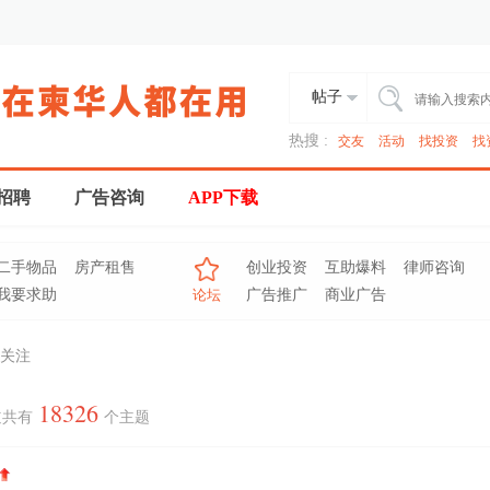
帖子
热搜 :
交友
活动
找投资
找
招聘
广告咨询
APP下载
二手物品
房产租售
创业投资
互助爆料
律师咨询
我要求助
论坛
广告推广
商业广告
关注
18326
道共有
个主题