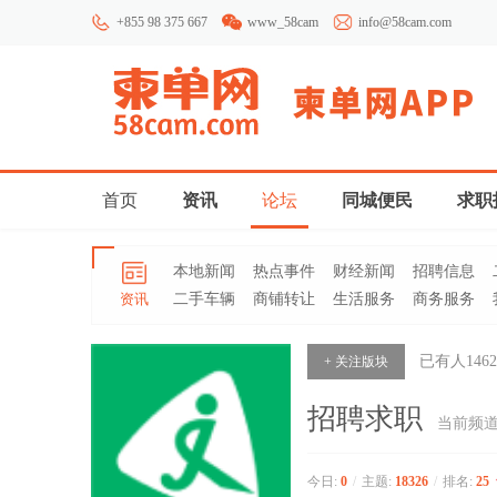
+855 98 375 667
www_58cam
info@58cam.com
首页
资讯
论坛
同城便民
求职
本地新闻
热点事件
财经新闻
招聘信息
资讯
二手车辆
商铺转让
生活服务
商务服务
已有人
1462
+ 关注版块
招聘求职
当前频
今日:
0
/
主题:
18326
/
排名:
25