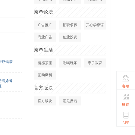
柬单论坛
广告推广
招聘求职
开心学柬语
商业广告
创业投资
柬单生活
医疗健康
情感茶座
吃喝玩乐
亲子教育
互助爆料
磅清扬省
客服
区
官方版块
官方版块
意见反馈
微信
APP