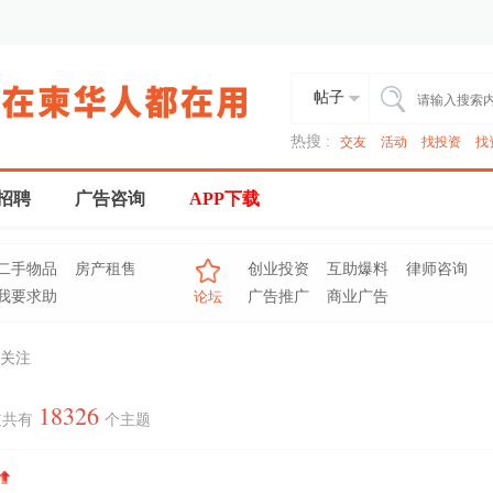
帖子
热搜 :
交友
活动
找投资
找
招聘
广告咨询
APP下载
二手物品
房产租售
创业投资
互助爆料
律师咨询
我要求助
论坛
广告推广
商业广告
关注
18326
道共有
个主题