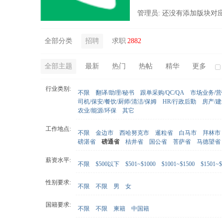
管理员: 还没有添加版块对
全部分类
招聘
求职
2882
全部主题
最新
热门
热帖
精华
更多
行业类别:
不限
翻译/助理/秘书
跟单采购/QC/QA
市场业务/
司机/保安/餐饮/厨师/清洁/保姆
HR/行政后勤
房产/
农业/能源/环保
其它
工作地点:
不限
金边市
西哈努克市
暹粒省
白马市
拜林市
磅湛省
磅通省
桔井省
国公省
菩萨省
马德望省
薪资水平:
不限
$500以下
$501~$1000
$1001~$1500
$1501~$
性别要求:
不限
不限
男
女
国籍要求:
不限
不限
柬籍
中国籍