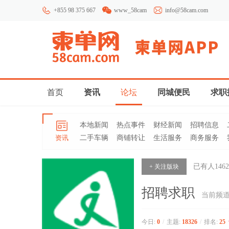
+855 98 375 667
www_58cam
info@58cam.com
首页
资讯
论坛
同城便民
求职
本地新闻
热点事件
财经新闻
招聘信息
资讯
二手车辆
商铺转让
生活服务
商务服务
已有人
1462
+ 关注版块
招聘求职
当前频
今日:
0
/
主题:
18326
/
排名:
25