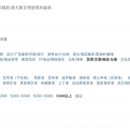
应规则,请大家文明使用本版块.
新窗
营销
设计/广告媒体/印刷/发行
财务会计/出纳
前台/酒店服务/度假村/赌场
建筑/物业管理
教育培训
IT/电信/网络相关
法务/律师
贸易/交通/物流/仓储
文化/
甘丹省（干拉省）
茶胶省
贡布省
波罗勉省
柴桢省
磅士卑省（实居省）
迭棉芷省
奥多棉芷省
柏威夏省
上丁省
拉达那基里省
盟多基里省
其它地
2000
$2001~$3500
$3501~$5000
$5000以上
面议