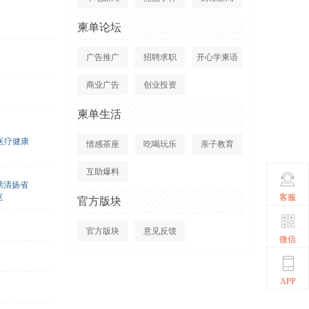
柬单论坛
广告推广
招聘求职
开心学柬语
商业广告
创业投资
柬单生活
医疗健康
情感茶座
吃喝玩乐
亲子教育
互助爆料
磅清扬省
客服
区
官方版块
官方版块
意见反馈
微信
APP