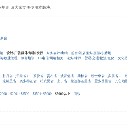
应规则,请大家文明使用本版块.
新窗
营销
设计/广告媒体/印刷/发行
财务会计/出纳
前台/酒店服务/度假村/赌场
建筑/物业管理
教育培训
IT/电信/网络相关
法务/律师
贸易/交通/物流/仓储
文化/
甘丹省（干拉省）
茶胶省
贡布省
波罗勉省
柴桢省
磅士卑省（实居省）
迭棉芷省
奥多棉芷省
柏威夏省
上丁省
拉达那基里省
盟多基里省
其它地
2000
$2001~$3500
$3501~$5000
$5000以上
面议