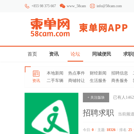
+855 98 375 667
www_58cam
info@58cam.com
首页
资讯
论坛
同城便民
求职
本地新闻
热点事件
财经新闻
招聘信息
资讯
二手车辆
商铺转让
生活服务
商务服务
已有人
1462
+ 关注版块
招聘求职
当前频
今日:
0
/
主题:
18326
/
排名:
25