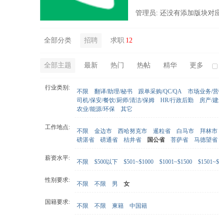
管理员: 还没有添加版块对
全部分类
招聘
求职
12
全部主题
最新
热门
热帖
精华
更多
行业类别:
不限
翻译/助理/秘书
跟单采购/QC/QA
市场业务/
司机/保安/餐饮/厨师/清洁/保姆
HR/行政后勤
房产/
农业/能源/环保
其它
工作地点:
不限
金边市
西哈努克市
暹粒省
白马市
拜林市
磅湛省
磅通省
桔井省
国公省
菩萨省
马德望省
薪资水平:
不限
$500以下
$501~$1000
$1001~$1500
$1501~$
性别要求:
不限
不限
男
女
国籍要求:
不限
不限
柬籍
中国籍