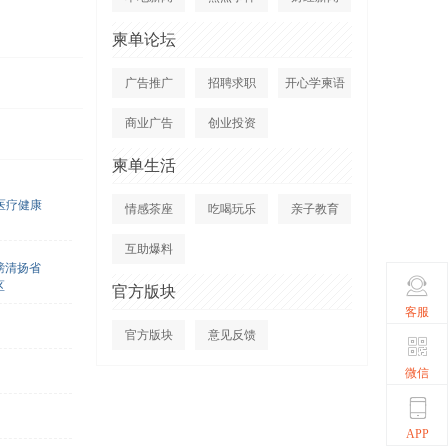
柬单论坛
广告推广
招聘求职
开心学柬语
商业广告
创业投资
柬单生活
医疗健康
情感茶座
吃喝玩乐
亲子教育
互助爆料
磅清扬省
区
官方版块
客服
官方版块
意见反馈
微信
APP