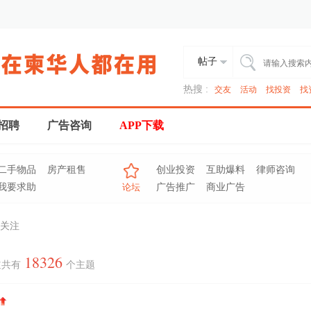
帖子
热搜 :
交友
活动
找投资
找
招聘
广告咨询
APP下载
二手物品
房产租售
创业投资
互助爆料
律师咨询
我要求助
论坛
广告推广
商业广告
关注
18326
道共有
个主题