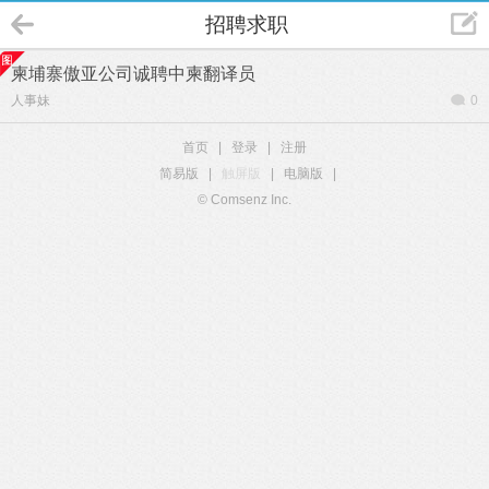
招聘求职
柬埔寨傲亚公司诚聘中柬翻译员
人事妹
0
首页
|
登录
|
注册
简易版
|
触屏版
|
电脑版
|
© Comsenz Inc.