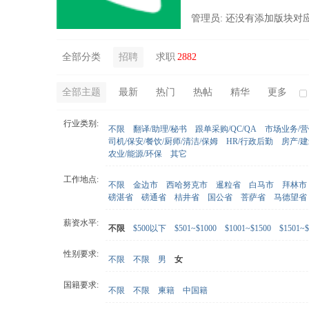
管理员: 还没有添加版块对
全部分类
招聘
求职
2882
全部主题
最新
热门
热帖
精华
更多
行业类别:
不限
翻译/助理/秘书
跟单采购/QC/QA
市场业务/
司机/保安/餐饮/厨师/清洁/保姆
HR/行政后勤
房产/
农业/能源/环保
其它
工作地点:
不限
金边市
西哈努克市
暹粒省
白马市
拜林市
磅湛省
磅通省
桔井省
国公省
菩萨省
马德望省
薪资水平:
不限
$500以下
$501~$1000
$1001~$1500
$1501~$
性别要求:
不限
不限
男
女
国籍要求:
不限
不限
柬籍
中国籍