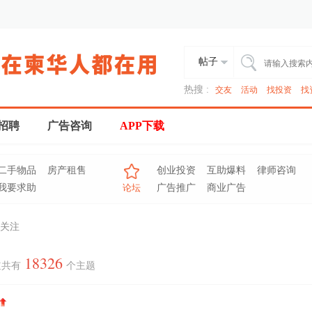
帖子
热搜 :
交友
活动
找投资
找
招聘
广告咨询
APP下载
二手物品
房产租售
创业投资
互助爆料
律师咨询
我要求助
论坛
广告推广
商业广告
关注
18326
道共有
个主题