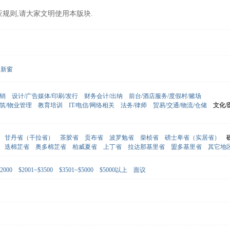
应规则,请大家文明使用本版块.
新窗
营销
设计/广告媒体/印刷/发行
财务会计/出纳
前台/酒店服务/度假村/赌场
建筑/物业管理
教育培训
IT/电信/网络相关
法务/律师
贸易/交通/物流/仓储
文化/
甘丹省（干拉省）
茶胶省
贡布省
波罗勉省
柴桢省
磅士卑省（实居省）
迭棉芷省
奥多棉芷省
柏威夏省
上丁省
拉达那基里省
盟多基里省
其它地
2000
$2001~$3500
$3501~$5000
$5000以上
面议