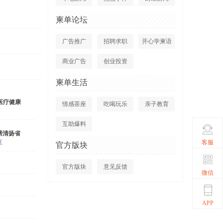
柬单论坛
广告推广
招聘求职
开心学柬语
商业广告
创业投资
柬单生活
医疗健康
情感茶座
吃喝玩乐
亲子教育
互助爆料
磅清扬省
客服
区
官方版块
官方版块
意见反馈
微信
APP