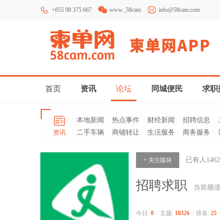
+855 98 375 667
www_58cam
info@58cam.com
首页
资讯
论坛
同城便民
求职
本地新闻
热点事件
财经新闻
招聘信息
资讯
二手车辆
商铺转让
生活服务
商务服务
已有人
1462
+ 关注版块
招聘求职
当前频
今日:
0
/
主题:
18326
/
排名:
25