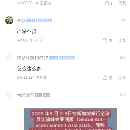
6-3 00:06 · 中国香港
回复
1
柬影
7楼
LV14
柬埔寨贵族
严惩不贷
6-3 00:41 · 广东
回复
赞
我是导演186715
8楼
LV14
柬埔寨贵族
怎么这么多
6-3 11:12 · 柬埔寨
回复
赞
为民除害
9楼
LV5
路人