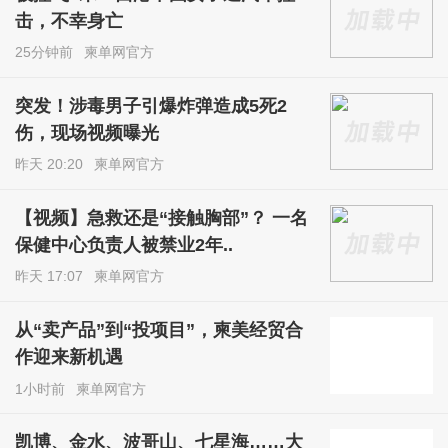
击，不幸身亡
25分钟前
柬单网官方
突发！涉毒男子引爆炸弹造成5死2
伤，现场视频曝光
昨天 20:20
柬单网官方
【视频】急救还是“接触胸部”？ 一名
保健中心负责人被禁业2年..
昨天 17:07
柬单网官方
从“卖产品”到“投项目”，柬美经贸合
作迎来新机遇
1小时前
柬单网官方
凯博、金水、波哥山、七星海……大