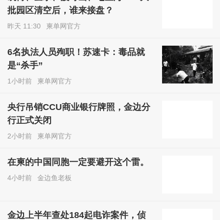
批园区清空后，谁来接盘？
昨天 11:30
柬单网官方
6名执法人员殉职！苏速卡：毒品就
是“杀手”
1小时前
柬单网官方
央行吊销CCU商业银行牌照，金边分
行正式关闭
2小时前
柬单网官方
在柬的中国同胞一定要避开这个雷。
4小时前
金边鱼老板
金边上半年查处184起电诈案件，侦