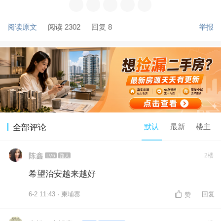
阅读原文
阅读 2302
回复 8
举报
默认
最新
楼主
全部评论
陈鑫
2楼
LV6
路人
希望治安越来越好
6-2 11:43 · 柬埔寨
回复
赞