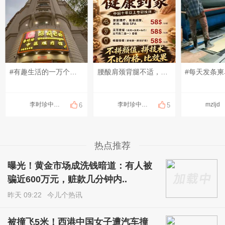
#有趣生活的一万个瞬间# #分享一下有趣的视频# #发点什么吧，万一火了呢~# 来的时候赶时间，结束的时候果断加钟！是不是像极了第一次进店的您呢？[偷笑][偷笑][偷笑]
腰酸肩颈背腿不适，可以上门做康复理疗！ 扭伤、脱臼、错位，可以上门做正骨！ 放松、疏通调理，可以上门做足疗、精油和指压按摩！ 采耳、修脚都可以上门服务啦！ 十年以上专职、专业技师！ 服务开始计时，结束下钟！ 明明白白消费，技术质量等同店内！ 地址：钻石岛凯旋门广场 预约热线：0883566234(飞机同号）
#每天发条柬
李时珍中医理疗
李时珍中医理疗
mzljd
6
5
热点推荐
曝光！黄金市场成洗钱暗道：有人被
骗近600万元，赃款几分钟内..
昨天 09:22
今儿个热讯
被撞飞5米！西港中国女子遭汽车撞