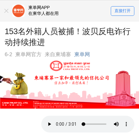
柬单网APP
直接打开
在柬华人都在用
153名外籍人员被捕！波贝反电诈行
动持续推进
6-2
柬单网官方
来自柬埔寨
柬单网