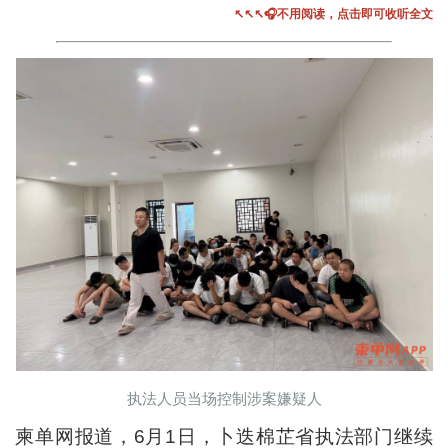
↖↖↖🎧不用阅读，点击即可收听全文
执法人员当场控制涉案嫌疑人
柬单网报道，6月1日，卜迭棉芷省执法部门继续