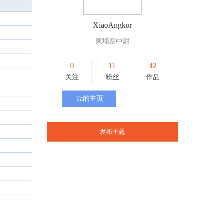
XiaoAngkor
柬埔寨中尉
0
11
42
关注
粉丝
作品
Ta的主页
发布主题