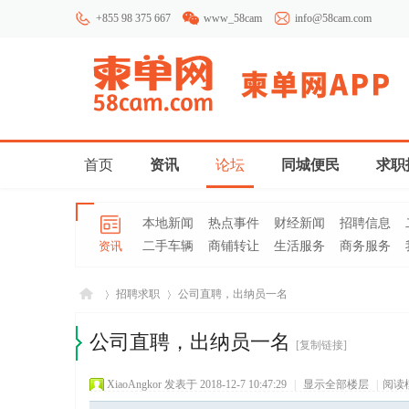
+855 98 375 667
www_58cam
info@58cam.com
首页
资讯
论坛
同城便民
求职
本地新闻
热点事件
财经新闻
招聘信息
资讯
二手车辆
商铺转让
生活服务
商务服务
招聘求职
公司直聘，出纳员一名
公司直聘，出纳员一名
[复制链接]
柬埔
»
›
XiaoAngkor
发表于 2018-12-7 10:47:29
|
显示全部楼层
|
阅读