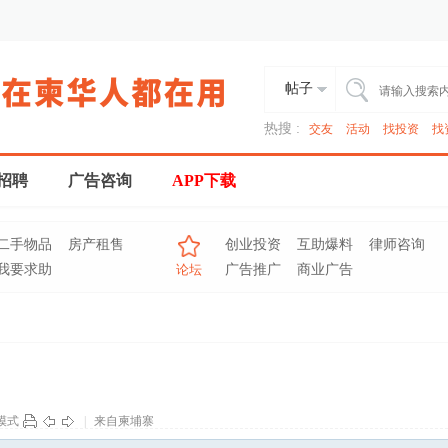
帖子
热搜 :
交友
活动
找投资
找
招聘
广告咨询
APP下载
二手物品
房产租售
创业投资
互助爆料
律师咨询
我要求助
论坛
广告推广
商业广告
模式
|
来自柬埔寨