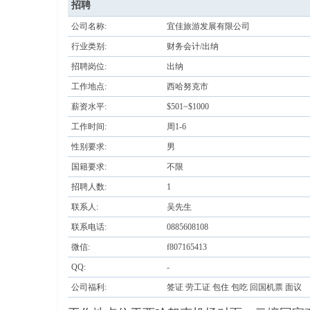
招聘
公司名称:
宜佳旅游发展有限公司
行业类别:
财务会计/出纳
招聘岗位:
出纳
工作地点:
西哈努克市
薪资水平:
$501~$1000
寨柬
工作时间:
周1-6
性别要求:
男
国籍要求:
不限
招聘人数:
1
联系人:
吴先生
联系电话:
0885608108
微信:
f807165413
单网
QQ:
-
公司福利:
签证 劳工证 包住 包吃 回国机票 面议