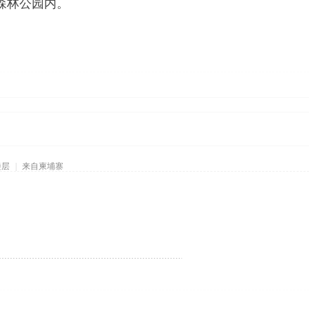
森林公园内。
楼层
|
来自柬埔寨