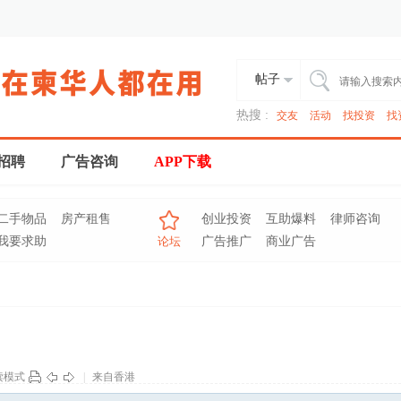
帖子
热搜 :
交友
活动
找投资
找
招聘
广告咨询
APP下载
二手物品
房产租售
创业投资
互助爆料
律师咨询
我要求助
论坛
广告推广
商业广告
读模式
|
来自香港