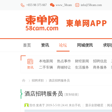
+855 98 375 667
www_58cam
info@58cam.com
首页
资讯
论坛
同城便民
求职
本地新闻
热点事件
财经新闻
招聘信息
资讯
二手车辆
商铺转让
生活服务
商务服务
招聘求职
酒店招聘服务员
酒店招聘服务员
[复制链接]
柬埔
»
›
浩功
发表于 2019-5-5 01:24:41
来自手机
|
显示全部楼层
|
阅