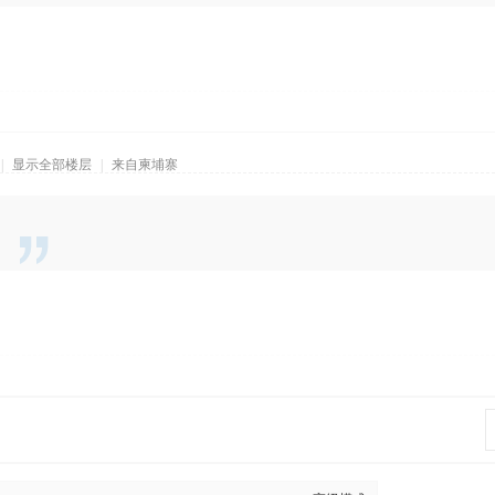
|
显示全部楼层
|
来自柬埔寨