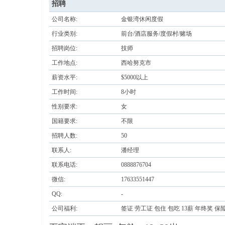
招聘
公司名称:
金银湾休闲度假
行业类别:
前台/酒店服务/度假村/赌场
招聘岗位:
技师
工作地点:
西哈努克市
薪资水平:
$5000以上
寨柬
工作时间:
8小时
性别要求:
女
国籍要求:
不限
招聘人数:
50
联系人:
潘经理
联系电话:
0888876704
微信:
17633551447
单网
QQ:
-
公司福利:
签证 劳工证 包住 包吃 13薪 年终奖 