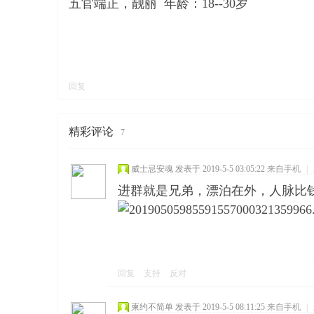
五官端正，靓丽 年龄：18--30岁
回复
精彩评论
7
威士忌安魂
发表于 2019-5-5 03:05:22
来自手机
|
进群就是兄弟，漂泊在外，人脉比
回复
支持
反对
柬约不简单
发表于 2019-5-5 08:11:25
来自手机
|