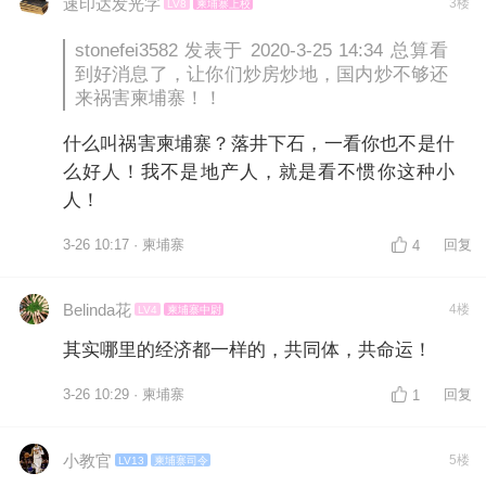
速印达发光字
3楼
LV8
柬埔寨上校
stonefei3582 发表于 2020-3-25 14:34 总算看
到好消息了，让你们炒房炒地，国内炒不够还
来祸害柬埔寨！！
什么叫祸害柬埔寨？落井下石，一看你也不是什
么好人！我不是地产人，就是看不惯你这种小
人！
3-26 10:17 · 柬埔寨
回复
4
Belinda花
4楼
LV4
柬埔寨中尉
其实哪里的经济都一样的，共同体，共命运！
3-26 10:29 · 柬埔寨
回复
1
小教官
5楼
LV13
柬埔寨司令