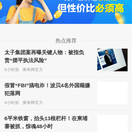
热点推荐
太子集团案再曝关键人物：被指负
责“摆平执法风险”
5小时前
柬单网官方
假冒“FBI”搞电诈！波贝4名外国籍嫌
犯落网
4小时前
柬单网官方
6平米铁窗，抬头13根栏杆！在柬埔
寨被抓，惊魂48小时