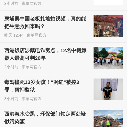
2小时前
柬单网官方
柬埔寨中国老板扎堆拍视频，真的能
把生意救回来吗？
昨天 12:44
柬单网官方
西港饭店涉藏电诈窝点，12名中籍嫌
疑人最高可判20年
2小时前
柬单网官方
毒驾撞死13岁女孩！“网红”被控3
罪，暂押监狱
3小时前
柬单网官方
西港海水变黑，环保部门锁定两处疑
似污染源