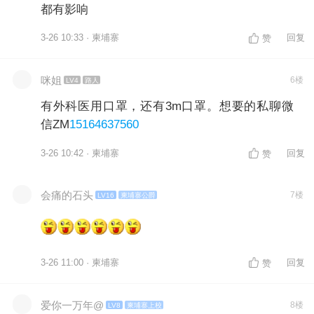
都有影响
3-26 10:33 · 柬埔寨
回复
赞
咪姐
6楼
LV4
路人
有外科医用口罩，还有3m口罩。想要的私聊微
信ZM
15164637560
3-26 10:42 · 柬埔寨
回复
赞
会痛的石头
7楼
LV16
柬埔寨公爵
3-26 11:00 · 柬埔寨
回复
赞
爱你一万年@
8楼
LV8
柬埔寨上校