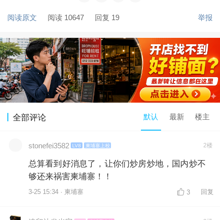
阅读原文
阅读 10647
回复 19
举报
默认
最新
楼主
全部评论
stonefei3582
2楼
LV8
柬埔寨上校
总算看到好消息了，让你们炒房炒地，国内炒不
够还来祸害柬埔寨！！
3-25 15:34 · 柬埔寨
回复
3