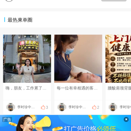
最热柬单圈
嗨，朋友，工作累了吧？来我们李时珍中医理疗馆体验一下正宗的中式按摩，沉浸式放松，赶走一身疲惫。赶紧来体验一下吧！[鼓掌][鼓掌][鼓掌][鼓掌]#每天发条柬单圈# #晒一晒你身边的烟火气# #发点什么吧，万一火了呢~#
每一位有幸相遇的客人，我们都希望您静心享受这安静的60分钟，可以不想繁重的工作，不回众多有用无用的信息，给辛苦的自己放一小时假，彻底放松一下！#每天发条柬单圈# #没啥原因，就想发个状态# #晒一晒你身边的烟火气#
李时珍中医理疗
李时珍中医理疗
3
2