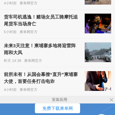
4小时前
柬单网官方
货车司机逃逸！赌场女员工骑摩托追
尾货车当场身亡
5小时前
柬单网官方
未来3天注意！柬埔寨多地将迎雷阵
雨和大风
昨天 14:38
柬单网官方
前所未有！从国会幕僚“直升”柬埔寨
大使，首要任务打击电诈
4小时前
柬单网官方
安装应用
免费下载柬单网