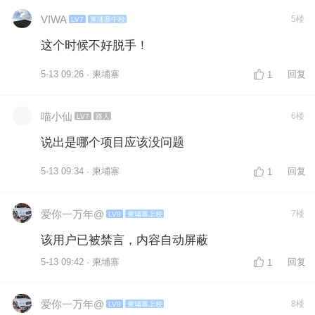
VIWA
5楼
LV7
柬埔寨中校
这个时候不好脱手！
5-13 09:26 · 柬埔寨
回复
1
喵小仙
6楼
LV7
路人
说出是哪个项目应该没问题
5-13 09:34 · 柬埔寨
回复
1
爱你一万年@
7楼
LV8
柬埔寨上校
该用户已被禁言，内容自动屏蔽
5-13 09:42 · 柬埔寨
回复
1
爱你一万年@
8楼
LV8
柬埔寨上校