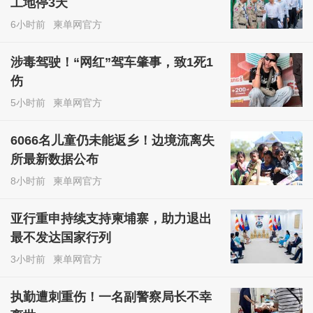
工地停3天
6小时前
柬单网官方
涉毒驾驶！“网红”驾车肇事，致1死1
伤
5小时前
柬单网官方
6066名儿童仍未能返乡！边境流离失
所最新数据公布
8小时前
柬单网官方
亚行重申持续支持柬埔寨，助力退出
最不发达国家行列
3小时前
柬单网官方
执勤遭刺重伤！一名副警察局长不幸