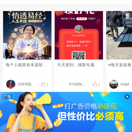
每个人都具有本源智慧，只是被无明遮住了天眼，大自然会给每个人很多考验，一旦通关，便自动可开启应该匹配给你的智慧#红尘修行 #文化传承 #开悟觉醒
天天签到，领取专属福利
#每天发条柬
大同书院
67c66fa2000ce
mzljd
7
2