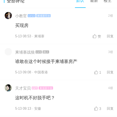
默认
最新
楼主
全部评论
小教官
2楼
LV13
柬埔寨司令
买现房
5-13 08:53 · 柬埔寨
回复
赞
柬埔寨战狼
3楼
LV3
路人
谁敢在这个时候接手柬埔寨房产
5-13 09:08 · 中国香港
回复
1
天才宝贝
4楼
LV7
柬埔寨中校
这时机不好脱手吧？
5-13 09:13 · 安徽
回复
3