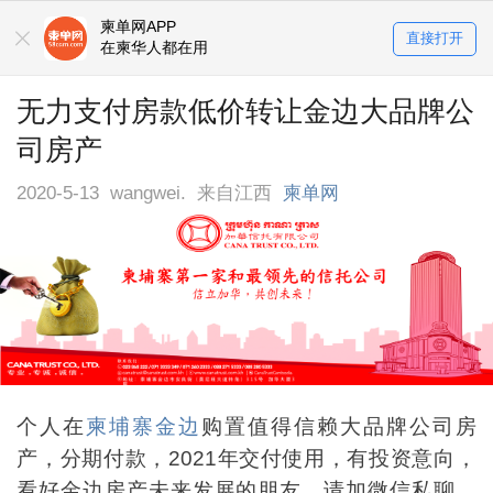
柬单网APP
直接打开
在柬华人都在用
无力支付房款低价转让金边大品牌公
司房产
2020-5-13
wangwei.
来自江西
柬单网
个人在
柬埔寨
金边
购置值得信赖大品牌公司房
产，分期付款，2021年交付使用，有投资意向，
看好金边房产未来发展的朋友，请加微信私聊，