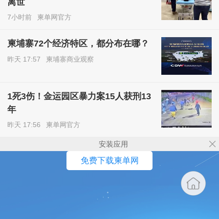
离世
7小时前
柬单网官方
柬埔寨72个经济特区，都分布在哪？
昨天 17:57
柬埔寨商业观察
1死3伤！金运园区暴力案15人获刑13
年
昨天 17:56
柬单网官方
安装应用
免费下载柬单网