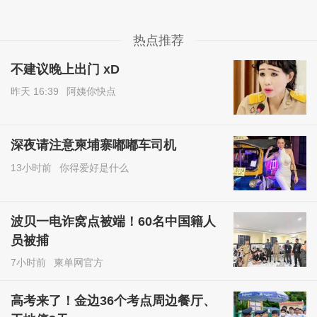
热点推荐
不建议晚上出门 xD
昨天 16:39
阿姨你快点
深夜请注意柬埔寨嘟嘟车司机
13小时前
你得爱好是什么
波贝一电诈窝点被端！60名中国籍人
员被捕
7小时前
柬单网官方
高考来了！金边36个考点周边餐厅、