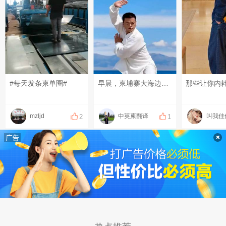
#每天发条柬单圈#
早晨，柬埔寨大海边打一段太极还是很舒服的！It feels so pleasant to practice a bit of Tai Chi by the seaside in Cambodia in the morning! ពិតជាមានអារម្មណ៍រីករាយណាស់ដែលបានហាត់តៃជី (Tai Chi) បន្តិចបន្តួចនៅក្បែរមាត់សមុទ្រក្នុងប្រទេសកម្ពុជានៅពេលព្រឹក! #柬埔寨太极#西港海边 #cambodiabeach#sihanoukocean
mzljd
中英柬翻译
叫我佳
2
1