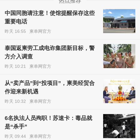
热点推荐
中国同胞请注意！使馆提醒保存这些
重要电话
昨天 16:55
柬单网官方
泰国返柬劳工成电诈集团新目标，警
方介入调查
昨天 10:21
柬单网官方
从“卖产品”到“投项目”，柬美经贸合
作迎来新机遇
昨天 10:32
柬单网官方
6名执法人员殉职！苏速卡：毒品就
是“杀手”
昨天 09:44
柬单网官方