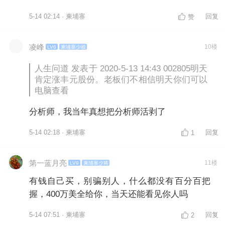
5-14 02:14 · 柬埔寨
回复
赞
凌峰
10楼
LV6
柬埔寨少校
人生问道 发表于 2020-5-13 14:43 002805明天
肯定涨丰元股份。老板们不相信明天你们可以
电脑查看
分析师，我当年真想把分析师活剥了
5-14 02:18 · 柬埔寨
回复
1
第一蓝月亮
11楼
LV9
柬埔寨少将
有钱自己买，别骗别人，什么都没有百分百把
握，400万美全给你，当天还能看见你人吗
5-14 07:51 · 柬埔寨
回复
2