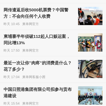
网传遣返后收5000机票费？中国警
方：不会向任何个人收费
昨天 10:45
柬单网官方
柬埔寨半年侦破112起人口贩运案，
同比增13%
昨天 17:50
柬单网官方
最近一次让你"肉疼"的消费是什么？
花了多少？
昨天 17:04
柬单网客服小茜
中国日照港集团有限公司拟参与贡布
港建设
昨天 15:54
柬单网官方