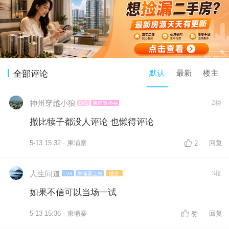
默认
最新
楼主
全部评论
神州穿越小狼
2楼
LV1
柬埔寨小兵
撤比犊子都没人评论 也懒得评论
5-13 15:32 · 柬埔寨
回复
2
人生问道
3楼
LV8
柬埔寨上校
楼主
如果不信可以当场一试
5-13 15:36 · 柬埔寨
回复
赞