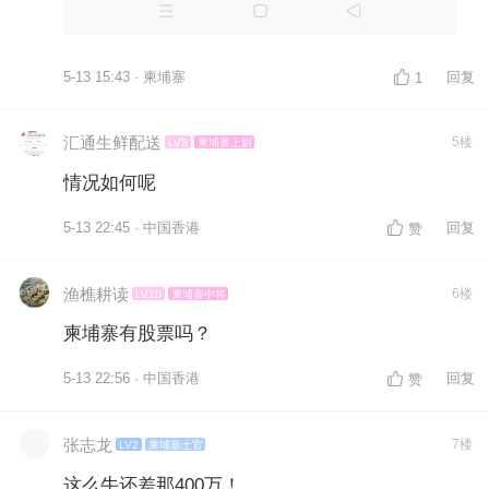
5-13 15:43 · 柬埔寨
回复
1
汇通生鲜配送
5楼
LV5
柬埔寨上尉
情况如何呢
5-13 22:45 · 中国香港
回复
赞
渔樵耕读
6楼
LV10
柬埔寨中将
柬埔寨有股票吗？
5-13 22:56 · 中国香港
回复
赞
张志龙
7楼
LV2
柬埔寨士官
这么牛还差那400万！