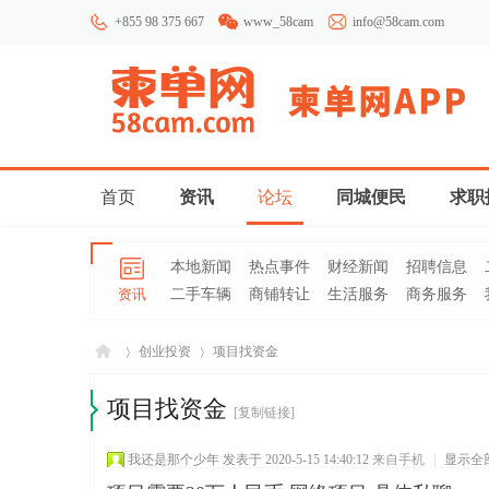
+855 98 375 667
www_58cam
info@58cam.com
首页
资讯
论坛
同城便民
求职
本地新闻
热点事件
财经新闻
招聘信息
资讯
二手车辆
商铺转让
生活服务
商务服务
创业投资
项目找资金
项目找资金
[复制链接]
柬埔
»
›
我还是那个少年
发表于 2020-5-15 14:40:12
来自手机
|
显示全