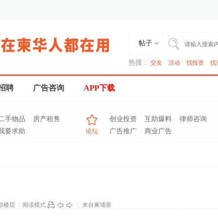
帖子
热搜 :
交友
活动
找投资
找
招聘
广告咨询
APP下载
二手物品
房产租售
创业投资
互助爆料
律师咨询
我要求助
论坛
广告推广
商业广告
部楼层
|
阅读模式
|
来自柬埔寨