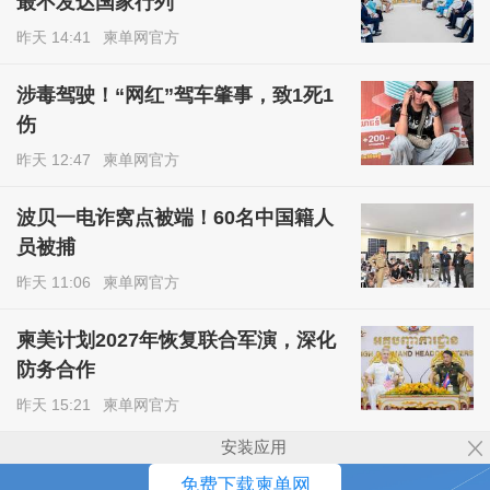
最不发达国家行列
昨天 14:41
柬单网官方
涉毒驾驶！“网红”驾车肇事，致1死1
伤
昨天 12:47
柬单网官方
波贝一电诈窝点被端！60名中国籍人
员被捕
昨天 11:06
柬单网官方
柬美计划2027年恢复联合军演，深化
防务合作
昨天 15:21
柬单网官方
安装应用
免费下载柬单网