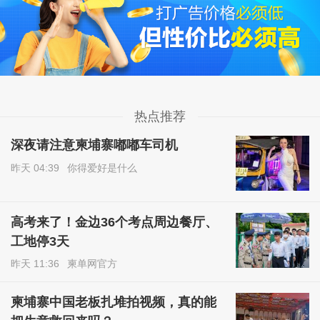
热点推荐
深夜请注意柬埔寨嘟嘟车司机
昨天 04:39
你得爱好是什么
高考来了！金边36个考点周边餐厅、
工地停3天
昨天 11:36
柬单网官方
柬埔寨中国老板扎堆拍视频，真的能