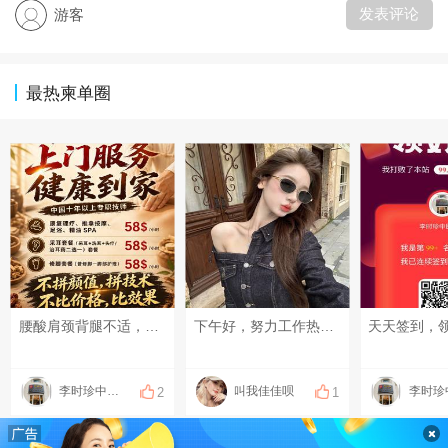
发表评论
游客
最热柬单圈
腰酸肩颈背腿不适，可以上门做康复理疗！ 扭伤、脱臼、错位，可以上门做正骨！ 放松、疏通调理，可以上门做足疗、精油和指压按摩！ 采耳、修脚都可以上门服务啦！ 十年以上专职、专业技师！ 服务开始计时，结束下钟！ 明明白白消费，技术质量等同店内！ 地址：钻石岛凯旋门广场 预约热线：0883566234（飞机同号）#每天发条柬单圈# #发点什么吧，万一火了呢~# #晒一晒你身边的烟火气#
下午好，努力工作热爱生活❤️ ​不争，以退为进；不理，沉默是金；不怒，放过自己。
李时珍中医理疗
叫我佳佳呗
2
1