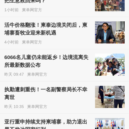
把生意救回来吗？
1小时前
柬单网官方
活牛价格翻涨！柬泰边境关闭后，柬
埔寨畜牧业迎来新机遇
4小时前
柬单网官方
6066名儿童仍未能返乡！边境流离失
所最新数据公布
昨天 09:47
柬单网官方
执勤遭刺重伤！一名副警察局长不幸
离世
昨天 10:35
柬单网官方
亚行重申持续支持柬埔寨，助力退出