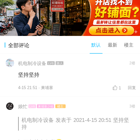
默认
最新
楼主
全部评论
机电制冷设备
2楼
LV6
路人
坚持坚持
4-15 21:51 · 柬埔寨
回复
1
娘忙
3楼
LV6
柬埔寨少校
楼主
机电制冷设备 发表于 2021-4-15 20:51 坚持坚
持