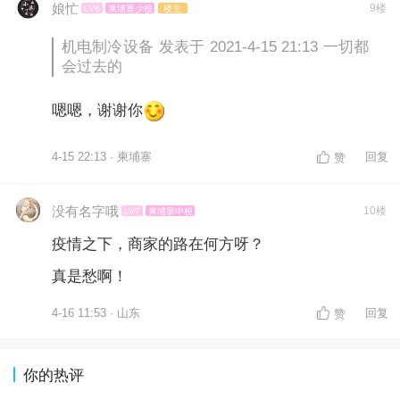
娘忙
9楼
LV6
柬埔寨少校
楼主
机电制冷设备 发表于 2021-4-15 21:13 一切都
会过去的
嗯嗯，谢谢你
4-15 22:13 · 柬埔寨
回复
赞
没有名字哦
10楼
LV7
柬埔寨中校
疫情之下，商家的路在何方呀？
真是愁啊！
4-16 11:53 · 山东
回复
赞
你的热评