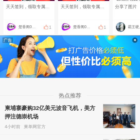
天天签到，领取专属福利
天天签到，领取专属福利
分享了图片
楚香阁098661188
楚香阁098661188
霸王硬
1
1
热点推荐
柬埔寨豪购32亿美元波音飞机，美方
押注德崇机场
4小时前
柬单网官方