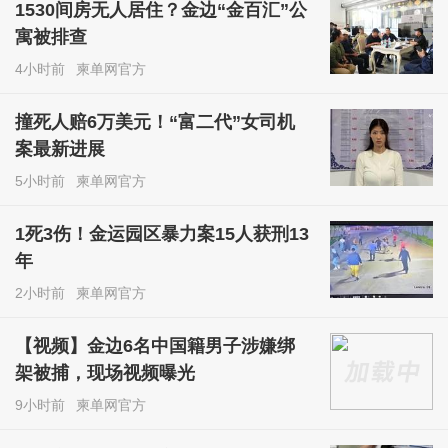
1530间房无人居住？金边“金百汇”公
寓被排查
4小时前
柬单网官方
撞死人赔6万美元！“富二代”女司机
案最新进展
5小时前
柬单网官方
1死3伤！金运园区暴力案15人获刑13
年
2小时前
柬单网官方
【视频】金边6名中国籍男子涉嫌绑
架被捕，现场视频曝光
9小时前
柬单网官方