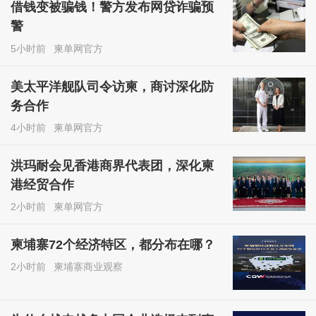
借钱变被骗钱！警方发布网贷诈骗预
警
5小时前
柬单网官方
美太平洋舰队司令访柬，商讨深化防
务合作
4小时前
柬单网官方
洪玛耐会见香港商界代表团，深化柬
港经贸合作
2小时前
柬单网官方
柬埔寨72个经济特区，都分布在哪？
2小时前
柬埔寨商业观察