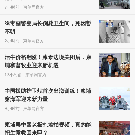
7小时前
柬单网官方
缉毒副警察局长倒毙卫生间，死因暂
不明
2小时前
柬单网官方
活牛价格翻涨！柬泰边境关闭后，柬
埔寨畜牧业迎来新机遇
12小时前
柬单网官方
中国援助护卫舰首次出海训练！柬埔
寨海军迎来新力量
9小时前
柬单网官方
柬埔寨中国老板扎堆拍视频，真的能
把生意救回来吗？