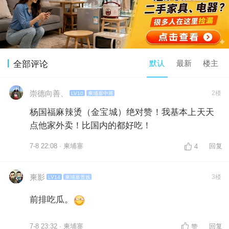
默认
最新
楼主
全部评论
崇德向善、
2楼
LV10
柬埔寨中将
杨国福麻辣烫（金宝城）绝对赞！我基本上天天
点他家外卖！比国内的都好吃！
7-8 22:08 · 柬埔寨
回复
4
柬影
3楼
LV14
柬埔寨贵族
前排吃瓜。
7-8 23:32 · 柬埔寨
回复
赞