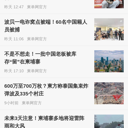
昨天 12:47
柬单网官方
波贝一电诈窝点被端！60名中国籍人
员被捕
昨天 11:06
柬单网官方
不是不想走！一批中国老板被库
存“留”在柬埔寨
昨天 17:10
柬单网官方
600万至700万枚？柬方称泰国集束炸
弹波及335个村庄
9小时前
柬单网官方
未来3天注意！柬埔寨多地将迎雷阵
雨和大风