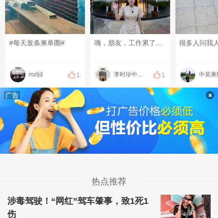
#每天发条柬单圈#
嗨，朋友，工作累了吧？来我们李时珍中医理疗馆体验一下正宗的中式按摩，沉浸式放松，赶走一身疲惫。赶紧来体验一下吧！[鼓掌][鼓掌][鼓掌][鼓掌]#每天发条柬单圈# #晒一晒你身边的烟火气# #发点什么吧，万一火了呢~#
mzljd
李时珍中医理疗
中英柬
1
1
热点推荐
涉毒驾驶！“网红”驾车肇事，致1死1
伤