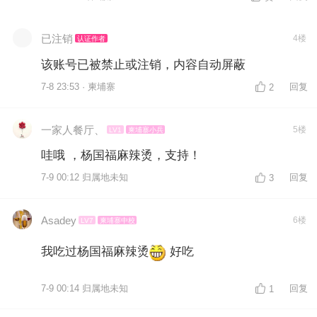
已注销
4楼
认证作者
该账号已被禁止或注销，内容自动屏蔽
7-8 23:53 · 柬埔寨
回复
2
一家人餐厅、
5楼
LV1
柬埔寨小兵
哇哦 ，杨国福麻辣烫，支持！
7-9 00:12 归属地未知
回复
3
Asadey
6楼
LV7
柬埔寨中校
我吃过杨国福麻辣烫
好吃
7-9 00:14 归属地未知
回复
1