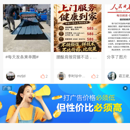
#每天发条柬单圈#
腰酸肩颈背腿不适，可以上门做康复理疗！ 扭伤、脱臼、错位，可以上门做正骨！ 放松、疏通调理，可以上门做足疗、精油和指压按摩！ 采耳、修脚都可以上门服务啦！ 十年以上专职、专业技师！ 服务开始计时，结束下钟！ 明明白白消费，技术质量等同店内！ 地址：钻石岛凯旋门广场 预约热线：0883566234（飞机同号）#每天发条柬单圈# #发点什么吧，万一火了呢~# #晒一晒你身边的烟火气#
分享了图片
mzljd
李时珍中医理疗
霸王硬
2
2