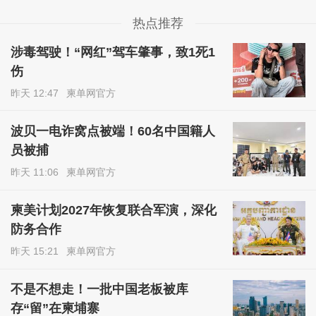
热点推荐
涉毒驾驶！“网红”驾车肇事，致1死1
伤
昨天 12:47
柬单网官方
波贝一电诈窝点被端！60名中国籍人
员被捕
昨天 11:06
柬单网官方
柬美计划2027年恢复联合军演，深化
防务合作
昨天 15:21
柬单网官方
不是不想走！一批中国老板被库
存“留”在柬埔寨