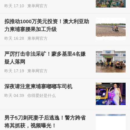
昨天 17:10
柬单网官方
拟推动1000万美元投资！澳大利亚助
力柬埔寨腰果加工升级
昨天 16:28
柬单网官方
严厉打击非法采矿！蒙多基里4名嫌
疑人落网
昨天 17:19
柬单网官方
深夜请注意柬埔寨嘟嘟车司机
昨天 04:39
你得爱好是什么
男子5刀刺死妻子后逃逸！警方跨省
将其抓获，视频曝光！