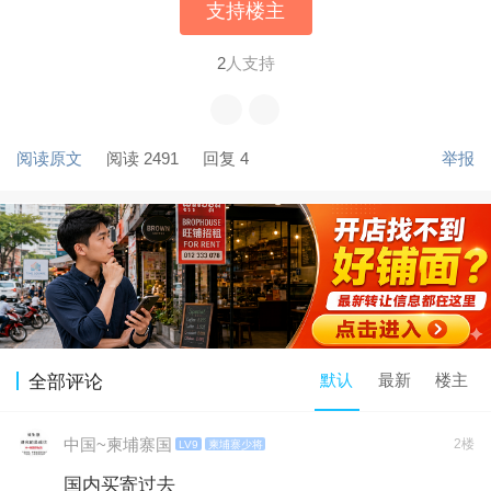
支持楼主
2
人支持
阅读原文
阅读 2491
回复 4
举报
默认
最新
楼主
全部评论
中国~柬埔寨国
2楼
LV9
柬埔寨少将
国内买寄过去