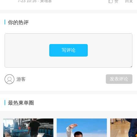
7-23 10:16 · 柬埔寨
回复
赞
你的热评
写评论
发表评论
游客
最热柬单圈