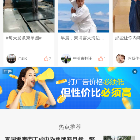
#每天发条柬单圈#
早晨，柬埔寨大海边打一段太极还是很舒服的！It feels so pleasant to practice a bit of Tai Chi by the seaside in Cambodia in the morning! ពិតជាមានអារម្មណ៍រីករាយណាស់ដែលបានហាត់តៃជី (Tai Chi) បន្តិចបន្តួចនៅក្បែរមាត់សមុទ្រក្នុងប្រទេសកម្ពុជានៅពេលព្រឹក! #柬埔寨太极#西港海边 #cambodiabeach#sihanoukocean
mzljd
中英柬翻译
叫我佳
2
1
热点推荐
泰国返柬劳工成电诈集团新目标，警