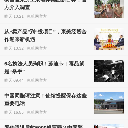
方介入调查
昨天 10:21
柬单网官方
从“卖产品”到“投项目”，柬美经贸合
作迎来新机遇
昨天 10:32
柬单网官方
6名执法人员殉职！苏速卡：毒品就
是“杀手”
昨天 09:44
柬单网官方
中国同胞请注意！使馆提醒保存这些
重要电话
昨天 16:55
柬单网官方
网传遣返后收5000机票费？中国警