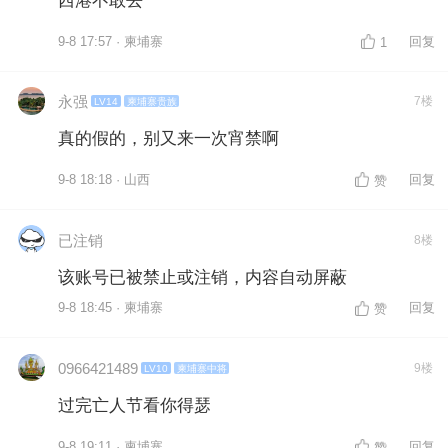
9-8 17:57 · 柬埔寨
回复
1
永强
7楼
LV14
柬埔寨贵族
真的假的，别又来一次宵禁啊
9-8 18:18 · 山西
回复
赞
已注销
8楼
该账号已被禁止或注销，内容自动屏蔽
9-8 18:45 · 柬埔寨
回复
赞
0966421489
9楼
LV10
柬埔寨中将
过完亡人节看你得瑟
9-8 19:11 · 柬埔寨
回复
赞