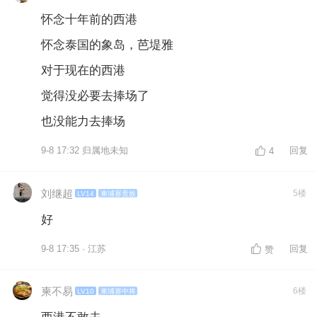
怀念十年前的西港
怀念泰国的象岛，芭堤雅
对于现在的西港
觉得没必要去捧场了
也没能力去捧场
9-8 17:32 归属地未知
回复
4
刘继超
5楼
LV14
柬埔寨贵族
好
9-8 17:35 · 江苏
回复
赞
柬不易
6楼
LV10
柬埔寨中将
西港不敢去