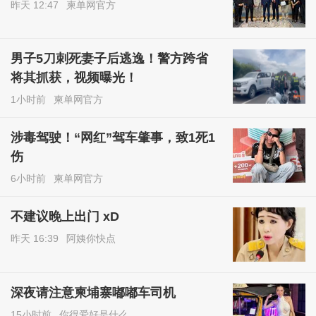
昨天 12:47
柬单网官方
男子5刀刺死妻子后逃逸！警方跨省
将其抓获，视频曝光！
1小时前
柬单网官方
涉毒驾驶！“网红”驾车肇事，致1死1
伤
6小时前
柬单网官方
不建议晚上出门 xD
昨天 16:39
阿姨你快点
深夜请注意柬埔寨嘟嘟车司机
15小时前
你得爱好是什么