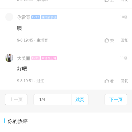
你雷哥
10楼
LV12
柬埔寨参谋
噢
9-8 19:45 · 柬埔寨
回复
赞
大美丽
11楼
LV11
柬埔寨上将
好吧
9-8 19:51 · 浙江
回复
赞
上一页
跳页
下一页
你的热评