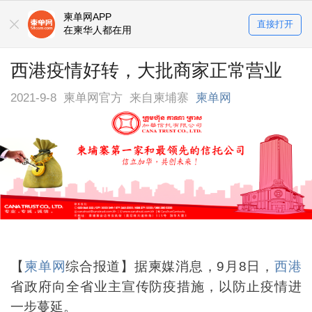
柬单网APP
直接打开
在柬华人都在用
西港疫情好转，大批商家正常营业
2021-9-8
柬单网官方
来自柬埔寨
柬单网
【
柬单网
综合报道】据柬媒消息，9月8日，
西港
省政府向全省业主宣传防疫措施，以防止疫情进
一步蔓延。