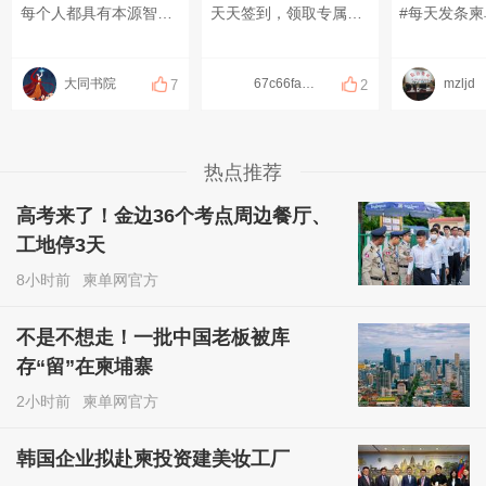
每个人都具有本源智慧，只是被无明遮住了天眼，大自然会给每个人很多考验，一旦通关，便自动可开启应该匹配给你的智慧#红尘修行 #文化传承 #开悟觉醒
天天签到，领取专属福利
#每天发条柬
大同书院
67c66fa2000ce
mzljd
7
2
热点推荐
高考来了！金边36个考点周边餐厅、
工地停3天
8小时前
柬单网官方
不是不想走！一批中国老板被库
存“留”在柬埔寨
2小时前
柬单网官方
韩国企业拟赴柬投资建美妆工厂