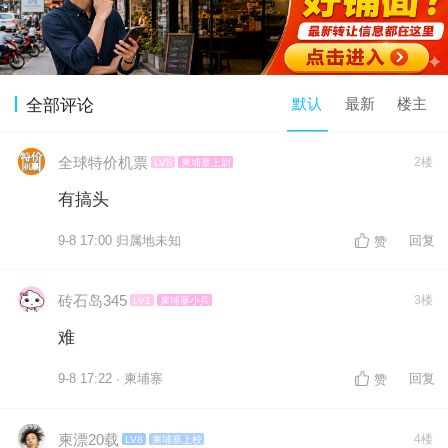
默认
最新
楼主
全部评论
全球特价机票
2楼
LV5
柬埔寨上尉
有搞头
9-8 17:00 归属地未知
回复
赞
砖石岛345
3楼
LV1
柬埔寨小兵
难
9-8 17:22 · 柬埔寨
回复
赞
柬漂20载
4楼
LV8
柬埔寨上校