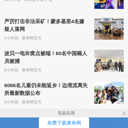
严厉打击非法采矿！蒙多基里4名嫌
疑人落网
2小时前
柬单网官方
波贝一电诈窝点被端！60名中国籍人
员被捕
8小时前
柬单网官方
6066名儿童仍未能返乡！边境流离失
所最新数据公布
9小时前
柬单网官方
安装应用
免费下载柬单网