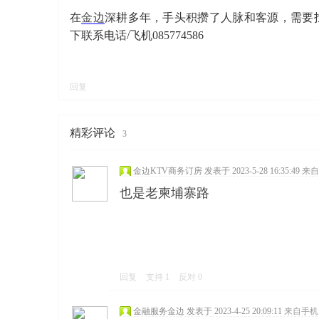
在
金边
深耕多年，手头积攒了人脉和客源，需要
下联系电话/飞机085774586
回复
寨柬
精彩评论
3
金边KTV商务订房
发表于 2023-5-28 16:35:49
来自
也是老柬埔寨路
单网
回复
支持
1
反对
0
金融服务金边
发表于 2023-4-25 20:09:11
来自手机