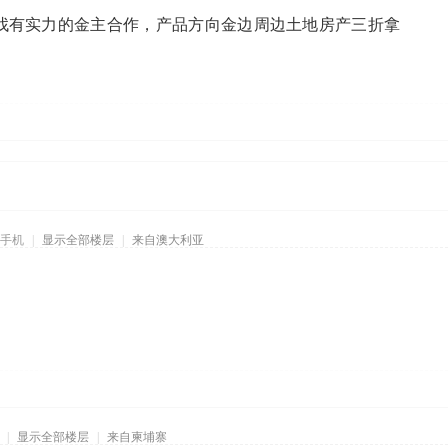
找有实力的金主合作，产品方向金边周边土地房产三折拿
手机
|
显示全部楼层
|
来自澳大利亚
|
显示全部楼层
|
来自柬埔寨