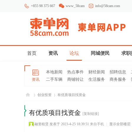
+855 98 375 667
www_58cam
info@58cam.com
首页
资讯
论坛
同城便民
求职
本地新闻
热点事件
财经新闻
招聘信息
资讯
二手车辆
商铺转让
生活服务
商务服务
创业投资
有优质项目找资金
有优质项目找资金
[复制链接]
柬埔
»
›
融资租赁
发表于 2023-4-25 18:39:51
来自手机
|
显示全部楼层