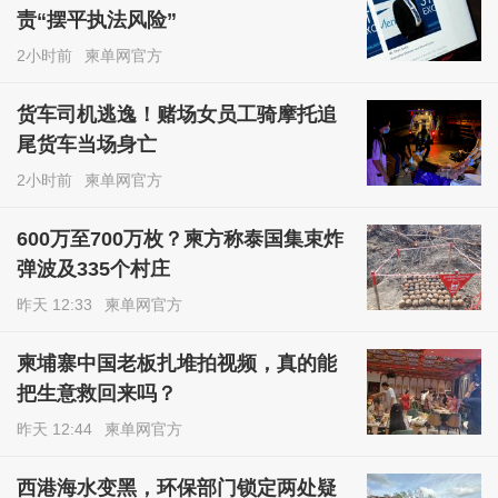
责“摆平执法风险”
2小时前
柬单网官方
货车司机逃逸！赌场女员工骑摩托追
尾货车当场身亡
2小时前
柬单网官方
600万至700万枚？柬方称泰国集束炸
弹波及335个村庄
昨天 12:33
柬单网官方
柬埔寨中国老板扎堆拍视频，真的能
把生意救回来吗？
昨天 12:44
柬单网官方
西港海水变黑，环保部门锁定两处疑