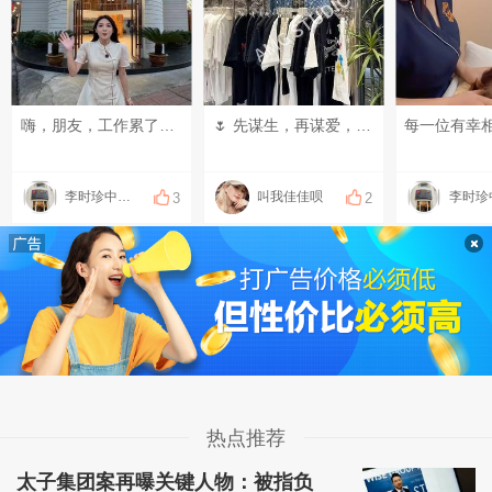
嗨，朋友，工作累了吧？来我们李时珍中医理疗馆体验一下正宗的中式按摩，沉浸式放松，赶走一身疲惫。赶紧来体验一下吧！[鼓掌][鼓掌][鼓掌][鼓掌]#每天发条柬单圈# #晒一晒你身边的烟火气# #发点什么吧，万一火了呢~#
🌷 先谋生，再谋爱， 宁喝52°C酒，不碰36°C的手 长点心，懂点事，靠点谱。 ​​​
李时珍中医理疗
叫我佳佳呗
3
2
热点推荐
太子集团案再曝关键人物：被指负