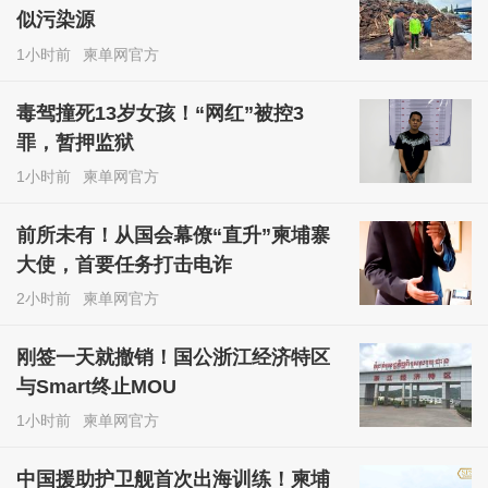
似污染源
1小时前
柬单网官方
毒驾撞死13岁女孩！“网红”被控3
罪，暂押监狱
1小时前
柬单网官方
前所未有！从国会幕僚“直升”柬埔寨
大使，首要任务打击电诈
2小时前
柬单网官方
刚签一天就撤销！国公浙江经济特区
与Smart终止MOU
1小时前
柬单网官方
中国援助护卫舰首次出海训练！柬埔