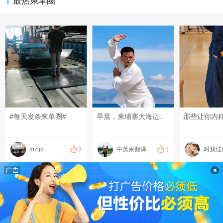
最热柬单圈
#每天发条柬单圈#
早晨，柬埔寨大海边打一段太极还是很舒服的！It feels so pleasant to practice a bit of Tai Chi by the seaside in Cambodia in the morning! ពិតជាមានអារម្មណ៍រីករាយណាស់ដែលបានហាត់តៃជី (Tai Chi) បន្តិចបន្តួចនៅក្បែរមាត់សមុទ្រក្នុងប្រទេសកម្ពុជានៅពេលព្រឹក! #柬埔寨太极#西港海边 #cambodiabeach#sihanoukocean
mzljd
中英柬翻译
叫我佳
2
1