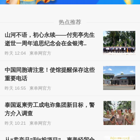
热点推荐
山河不语，初心永续——付宪亭先生
逝世一周年追思纪念会在金银湾..
昨天 12:04
柬单网官方
中国同胞请注意！使馆提醒保存这些
重要电话
昨天 16:55
柬单网官方
泰国返柬劳工成电诈集团新目标，警
方介入调查
昨天 10:21
柬单网官方
从“卖产品”到“投项目”，柬美经贸合