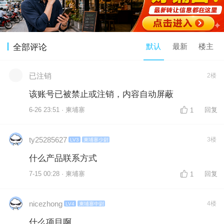
默认
最新
楼主
全部评论
已注销
2楼
该账号已被禁止或注销，内容自动屏蔽
6-26 23:51 · 柬埔寨
回复
1
ty25285627
3楼
LV3
柬埔寨少尉
什么产品联系方式
7-15 00:28 · 柬埔寨
回复
1
nicezhong
4楼
LV4
柬埔寨中尉
什么项目啊