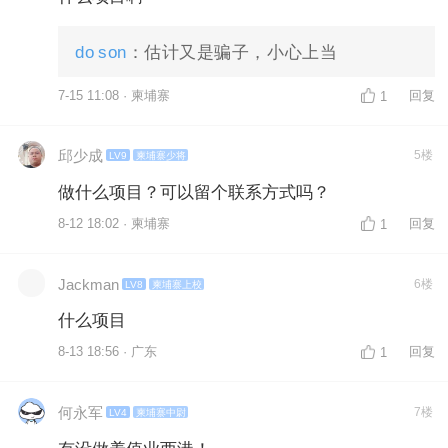
do son
：估计又是骗子，小心上当
7-15 11:08 · 柬埔寨
回复
1
邱少成
5楼
LV9
柬埔寨少将
做什么项目？可以留个联系方式吗？
8-12 18:02 · 柬埔寨
回复
1
Jackman
6楼
LV8
柬埔寨上校
什么项目
8-13 18:56 · 广东
回复
1
何永军
7楼
LV4
柬埔寨中尉