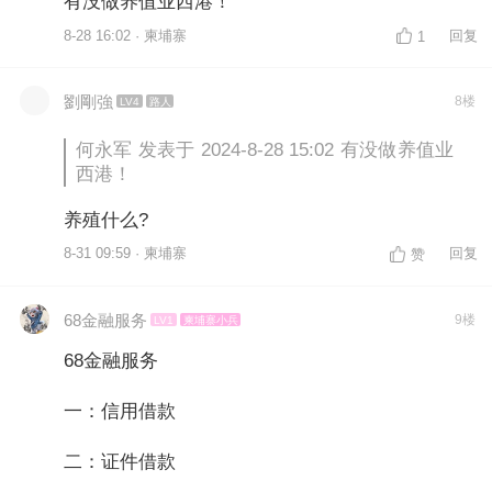
有没做养值业西港！
8-28 16:02 · 柬埔寨
回复
1
劉剛強
8楼
LV4
路人
何永军 发表于 2024-8-28 15:02 有没做养值业
西港！
养殖什么?
8-31 09:59 · 柬埔寨
回复
赞
68金融服务
9楼
LV1
柬埔寨小兵
68金融服务
一：信用借款
二：证件借款