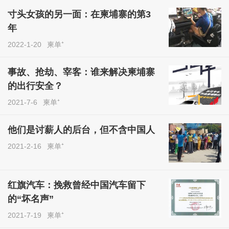
寸头女孩的另一面：在柬埔寨的第3
年
2022-1-20
柬单⁺
事故、抢劫、宰客：谁来解决柬埔寨
的出行安全？
2021-7-6
柬单⁺
他们是讨薪人的后台，但不含中国人
2021-2-16
柬单⁺
红旗汽车：挽救曾经中国汽车留下
的“坏名声”
2021-7-19
柬单⁺