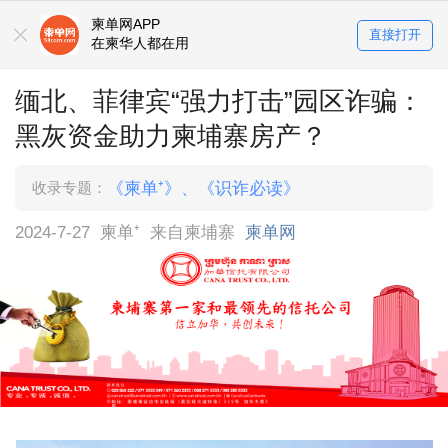
柬单网APP
直接打开
在柬华人都在用
缅北、菲律宾“强力打击”园区诈骗：
黑灰资金助力柬埔寨房产？
收录专题：
《柬单⁺》
、
《识诈必读》
2024-7-27
柬单⁺
来自柬埔寨
柬单网