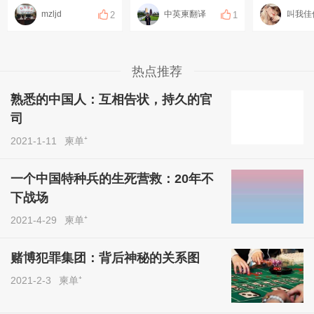
mzljd
中英柬翻译
叫我佳
2
1
热点推荐
熟悉的中国人：互相告状，持久的官
司
2021-1-11
柬单⁺
一个中国特种兵的生死营救：20年不
下战场
2021-4-29
柬单⁺
赌博犯罪集团：背后神秘的关系图
2021-2-3
柬单⁺