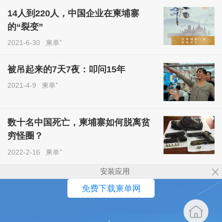
14人到220人，中国企业在柬埔寨
的“裂变”
2021-6-30
柬单⁺
被吊起来的7天7夜：叩问15年
2021-4-9
柬单⁺
数十名中国死亡，柬埔寨如何脱离贫
穷怪圈？
2022-2-16
柬单⁺
安装应用
免费下载柬单网