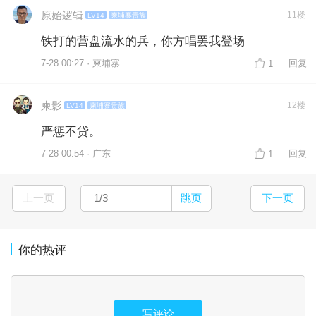
原始逻辑
11楼
LV14
柬埔寨贵族
铁打的营盘流水的兵，你方唱罢我登场
7-28 00:27 · 柬埔寨
回复
1
柬影
12楼
LV14
柬埔寨贵族
严惩不贷。
7-28 00:54 · 广东
回复
1
上一页
跳页
下一页
你的热评
写评论