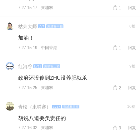
7-27 15:17 · 柬埔寨
回复
1
枯荣大师
8楼
LV7
柬埔寨中校
加油！
7-27 15:19 · 中国香港
回复
1
红河谷
9楼
LV11
柬埔寨上将
政府还没傻到ZHU没养肥就杀
7-27 15:25 · 柬埔寨
回复
2
青松（柬埔寨）
10楼
LV17
柬埔寨皇室
胡说八道要负责任的
7-27 16:32 · 柬埔寨
回复
3