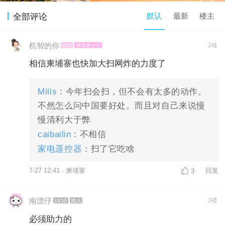
默认
最新
楼主
全部评论
机智的你
2楼
LV2
柬埔寨士官
相信柬埔寨也快加大扫网炸的力度了
Mills
：今年扫会扫，但不会有太多的动作。
不然怎么问中国要好处。而且对自己来说慢
慢清利大于弊
caibailin
：不相信
家电遥控器
：扫了它吃啥
7-27 12:41 · 柬埔寨
回复
3
南漂仔
3楼
LV10
路人
必须助力的