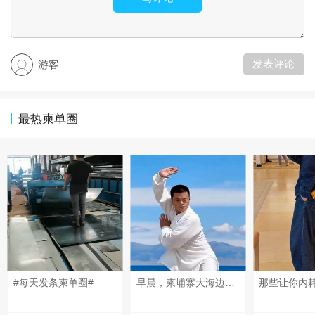
发表评论
游客
最热柬单圈
#每天发条柬单圈#
早晨，柬埔寨大海边打一段太极还是很舒服的！It feels so pleasant to practice a bit of Tai Chi by the seaside in Cambodia in the morning! ពិតជាមានអារម្មណ៍រីករាយណាស់ដែលបានហាត់តៃជី (Tai Chi) បន្តិចបន្តួចនៅក្បែរមាត់សមុទ្រក្នុងប្រទេសកម្ពុជានៅពេលព្រឹក! #柬埔寨太极#西港海边 #cambodiabeach#sihanoukocean