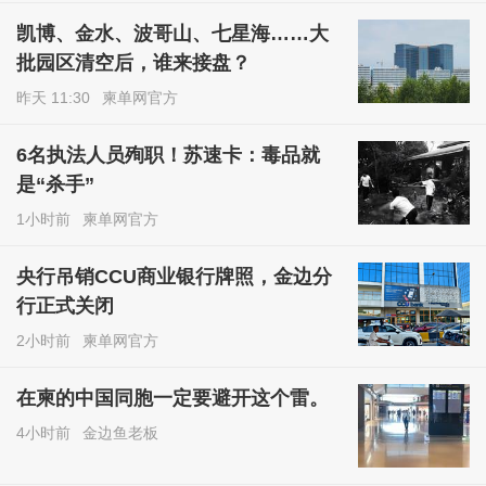
凯博、金水、波哥山、七星海……大
批园区清空后，谁来接盘？
昨天 11:30
柬单网官方
6名执法人员殉职！苏速卡：毒品就
是“杀手”
1小时前
柬单网官方
央行吊销CCU商业银行牌照，金边分
行正式关闭
2小时前
柬单网官方
在柬的中国同胞一定要避开这个雷。
4小时前
金边鱼老板