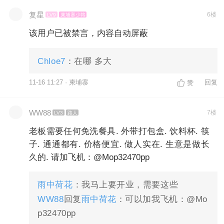
复星
6楼
LV9
柬埔寨少将
该用户已被禁言，内容自动屏蔽
Chloe7
：在哪 多大
11-16 11:27 · 柬埔寨
回复
赞
WW88
7楼
LV3
路人
老板需要任何免洗餐具. 外带打包盒. 饮料杯. 筷
子. 通通都有. 价格便宜. 做人实在. 生意是做长
久的. 请加飞机：@Mop32470pp
雨中荷花
：我马上要开业，需要这些
WW88
回复
雨中荷花
：可以加我飞机：@Mo
p32470pp