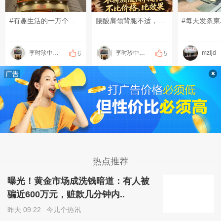
#有趣生活的一万个瞬间# #分享一下有趣的视频# #发点什么吧，万一火了呢~# 来的时候赶时间，结束的时候果断加钟！是不是像极了第一次进店的您呢？[偷笑][偷笑][偷笑]
腰酸肩颈背腿不适，可以上门做康复理疗！ 扭伤、脱臼、错位，可以上门做正骨！ 放松、疏通调理，可以上门做足疗、精油和指压按摩！ 采耳、修脚都可以上门服务啦！ 十年以上专职、专业技师！ 服务开始计时，结束下钟！ 明明白白消费，技术质量等同店内！ 地址：钻石岛凯旋门广场 预约热线：0883566234(飞机同号）
#每天发条柬
李时珍中医理疗
李时珍中医理疗
mzljd
6
5
热点推荐
曝光！黄金市场成洗钱暗道：有人被
骗近600万元，赃款几分钟内..
昨天 09:22
今儿个热讯