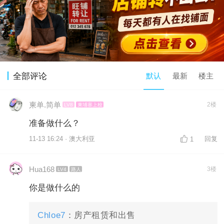
默认
最新
楼主
全部评论
柬单.简单
2楼
LV8
柬埔寨上校
准备做什么？
11-13 16:24 · 澳大利亚
回复
1
Hua168
3楼
LV4
路人
你是做什么的
Chloe7
：房产租赁和出售