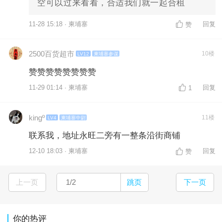
空可以过来看看，合适我们就一起合租
11-28 15:18 · 柬埔寨
回复
赞
2500百货超市
10楼
LV12
柬埔寨参谋
赞赞赞赞赞赞赞赞
11-29 01:14 · 柬埔寨
回复
1
kingº
11楼
LV4
柬埔寨中尉
联系我，地址永旺二旁有一整条沿街商铺
12-10 18:03 · 柬埔寨
回复
赞
上一页
跳页
下一页
你的热评