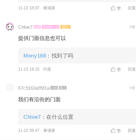
11-13 18:07 · 柬埔寨
回复
赞
Chloe7
4楼
LV3
柬埔寨少尉
楼主
提供门面信息也可以
Mony168
：找到了吗
11-13 19:15 · 印度
回复
赞
67c9163a95f1a
5楼
LV6
路人
我们有沿街的门面
Chloe7
：在什么位置
11-15 09:47 · 柬埔寨
回复
赞