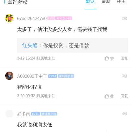
默认
最新
楼主
全部评论
67dcf264247e0
2楼
LV3
柬埔寨少尉
太多了，估计没多少人看，需要钱了找我
红头船
：你是投资，还是借款
3-19 16:24 归属地未知
回复
赞
A000000王中王
3楼
LV14
柬埔寨贵族
智能化程度
3-20 00:32 归属地未知
回复
赞
好多肉
4楼
LV11
柬埔寨上将
我就说利润太低