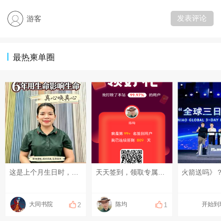
发表评论
游客
最热柬单圈
这是上个月生日时，店里同事自发拍祝贺视频，我被感动哭了。过去6年真心唤真心，迎来了彼此生命的升腾。#红尘修行 #开悟觉醒 #中国文化
天天签到，领取专属福利
火箭送吗》
大同书院
陈均
开始到
2
1