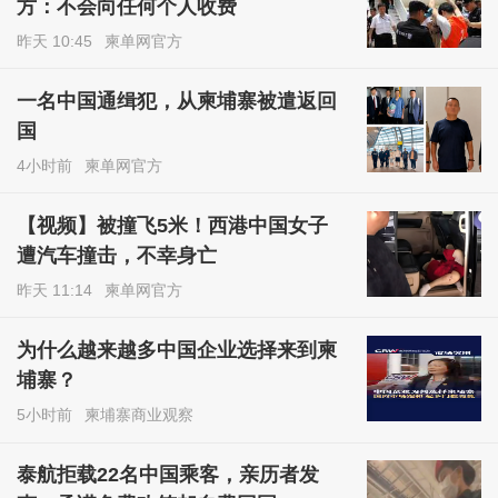
方：不会向任何个人收费
昨天 10:45
柬单网官方
一名中国通缉犯，从柬埔寨被遣返回
国
4小时前
柬单网官方
【视频】被撞飞5米！西港中国女子
遭汽车撞击，不幸身亡
昨天 11:14
柬单网官方
为什么越来越多中国企业选择来到柬
埔寨？
5小时前
柬埔寨商业观察
泰航拒载22名中国乘客，亲历者发