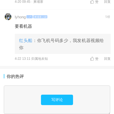
4-20 09:45 · 柬埔寨
回复
赞
lyhong
5楼
LV5
柬埔寨上尉
要看机器
红头船
：你飞机号码多少，我发机器视频给
你
4-22 13:11 归属地未知
回复
赞
你的热评
写评论