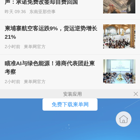
声：承诺免费改签却自费回国
昨天 09:36
东南亚那些事
柬埔寨航空客运跌9%，货运逆势增长
21%
2小时前
柬单网官方
瞄准AI与绿色能源！港商代表团赴柬
考察
2小时前
柬单网官方
安装应用
免费下载柬单网