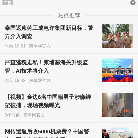
热点推荐
泰国返柬劳工成电诈集团新目标，警
方介入调查
昨天 10:21
柬单网官方
严查逃税走私！柬埔寨海关升级监
管，AI技术将介入
昨天 15:42
柬单网官方
【视频】金边6名中国籍男子涉嫌绑
架被捕，现场视频曝光
3小时前
柬单网官方
网传遣返后收5000机票费？中国警