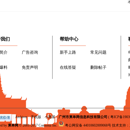
于我们
帮助中心
简介
广告咨询
新手上路
常见问题
爆料
免责声明
在线答疑
删除帖子
|
Archiver
|
手机版
|
小黑屋
|
广州市柬单网信息科技有限公司
(
粤ICP备1903
ed by
柬单网
© 2001-2017
Comsenz Inc.
粤公网安备 44010602009068号
技术支持：