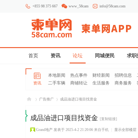
+855 98 375 667
www_58cam
info@58cam.com
首页
资讯
论坛
同城便民
求职
本地新闻
热点事件
财经新闻
招聘信息
资讯
二手车辆
商铺转让
生活服务
商务服务
广告推广
成品油进口项目找资金
成品油进口项目找资金
[复制链接]
柬埔
»
›
Grand地产
发表于 2025-4-2 21:20:06
来自手机
|
显示全部楼层