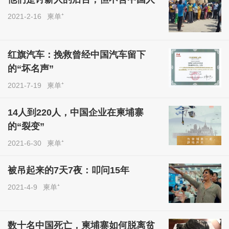
2021-2-16
柬单⁺
红旗汽车：挽救曾经中国汽车留下
的“坏名声”
2021-7-19
柬单⁺
14人到220人，中国企业在柬埔寨
的“裂变”
2021-6-30
柬单⁺
被吊起来的7天7夜：叩问15年
2021-4-9
柬单⁺
数十名中国死亡，柬埔寨如何脱离贫