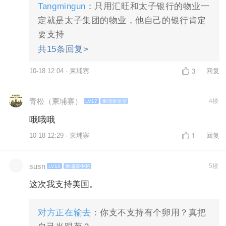
Tangmingun
：只用汇旺和太子银行的物业一
定就是太子集团的物业，他自己的银行肯定
要支持
共15条回复>
10-18 12:04 · 柬埔寨
回复
3
青松（柬埔寨）
4楼
LV17
柬埔寨皇室
哦哦哦
10-18 12:29 · 柬埔寨
回复
1
susn
5楼
LV10
柬埔寨中将
这次我支持美国。
对方正在输去
：你支不支持有个卵用？真把