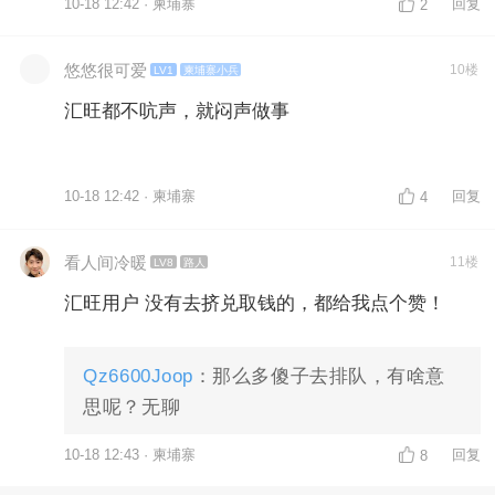
10-18 12:42 · 柬埔寨
回复
2
悠悠很可爱
10楼
LV1
柬埔寨小兵
汇旺都不吭声，就闷声做事
10-18 12:42 · 柬埔寨
回复
4
看人间冷暖
11楼
LV8
路人
汇旺用户 没有去挤兑取钱的，都给我点个赞！
Qz6600Joop
：那么多傻子去排队，有啥意
思呢？无聊
10-18 12:43 · 柬埔寨
回复
8