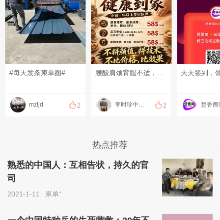
#每天发条柬单圈#
腰酸肩颈背腿不适，可以上门做康复理疗！ 扭伤、脱臼、错位，可以上门做正骨！ 放松、疏通调理，可以上门做足疗、精油和指压按摩！ 采耳、修脚都可以上门服务啦！ 十年以上专职、专业技师！ 服务开始计时，结束下钟！ 明明白白消费，技术质量等同店内！ 地址：钻石岛凯旋门广场 预约热线：0883566234（飞机同号）#每天发条柬单圈# #发点什么吧，万一火了呢~# #晒一晒你身边的烟火气#
mzljd
李时珍中医理疗
2
2
热点推荐
熟悉的中国人：互相告状，持久的官
司
2021-1-11
柬单⁺