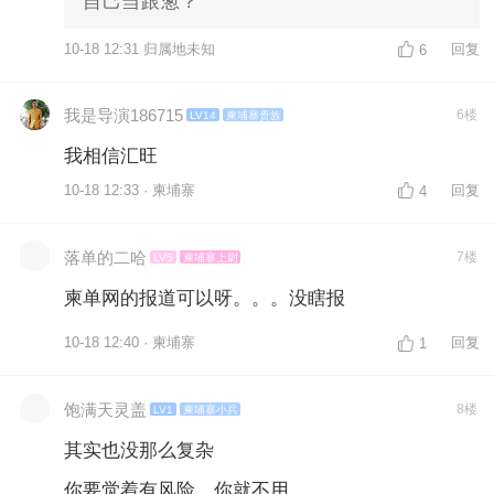
自己当跟葱？
10-18 12:31 归属地未知
回复
6
我是导演186715
6楼
LV14
柬埔寨贵族
我相信汇旺
10-18 12:33 · 柬埔寨
回复
4
落单的二哈
7楼
LV5
柬埔寨上尉
柬单网的报道可以呀。。。没瞎报
10-18 12:40 · 柬埔寨
回复
1
饱满天灵盖
8楼
LV1
柬埔寨小兵
其实也没那么复杂
你要觉着有风险，你就不用