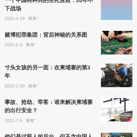
一个中国特种兵的生死营救：20年不
下战场
2021-4-29
柬单⁺
赌博犯罪集团：背后神秘的关系图
2021-2-3
柬单⁺
寸头女孩的另一面：在柬埔寨的第3
年
2022-1-20
柬单⁺
事故、抢劫、宰客：谁来解决柬埔寨
的出行安全？
2021-7-6
柬单⁺
他们是讨薪人的后台，但不含中国人