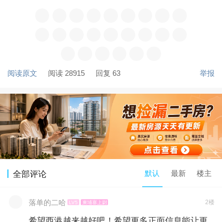
阅读原文
阅读 28915
回复 63
举报
默认
最新
楼主
全部评论
落单的二哈
2楼
LV5
柬埔寨上尉
希望西港越来越好吧！希望更多正面信息能让更