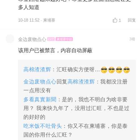
多人知道
10-18 11:52 · 柬埔寨
回复
1
金边废物点心
3楼
LV7
柬埔寨中校
该用户已被禁言，内容自动屏蔽
高棉渣渣辉
：汇旺确实方便呀…
金边废物点心
回复
高棉渣渣辉
：我都没注册
一点用没有
多看真實新聞
：是的，我也不明白为啥非要
用？ 我来快九年了，没用过汇旺，不也是过
的好好的
吃米饭不吐骨头
：你又不在柬埔寨，你是泰
国的你用什么汇旺？