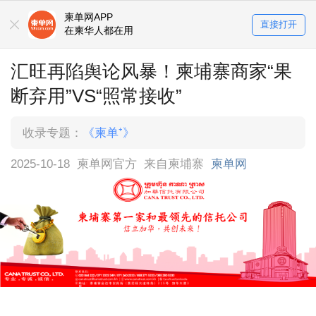
柬单网APP
直接打开
在柬华人都在用
汇旺再陷舆论风暴！柬埔寨商家“果
断弃用”VS“照常接收”
收录专题：
《柬单⁺》
2025-10-18
柬单网官方
来自柬埔寨
柬单网