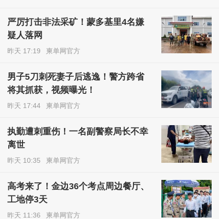
严厉打击非法采矿！蒙多基里4名嫌
疑人落网
昨天 17:19
柬单网官方
男子5刀刺死妻子后逃逸！警方跨省
将其抓获，视频曝光！
昨天 17:44
柬单网官方
执勤遭刺重伤！一名副警察局长不幸
离世
昨天 10:35
柬单网官方
高考来了！金边36个考点周边餐厅、
工地停3天
昨天 11:36
柬单网官方