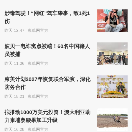
涉毒驾驶！“网红”驾车肇事，致1死1
伤
昨天 12:47
柬单网官方
波贝一电诈窝点被端！60名中国籍人
员被捕
昨天 11:06
柬单网官方
柬美计划2027年恢复联合军演，深化
防务合作
昨天 15:21
柬单网官方
拟推动1000万美元投资！澳大利亚助
力柬埔寨腰果加工升级
昨天 16:28
柬单网官方