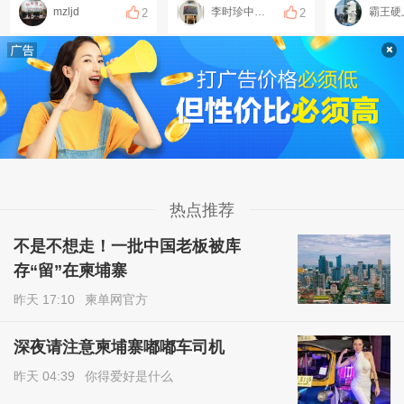
mzljd
李时珍中医理疗
霸王硬
2
2
热点推荐
不是不想走！一批中国老板被库
存“留”在柬埔寨
昨天 17:10
柬单网官方
深夜请注意柬埔寨嘟嘟车司机
昨天 04:39
你得爱好是什么