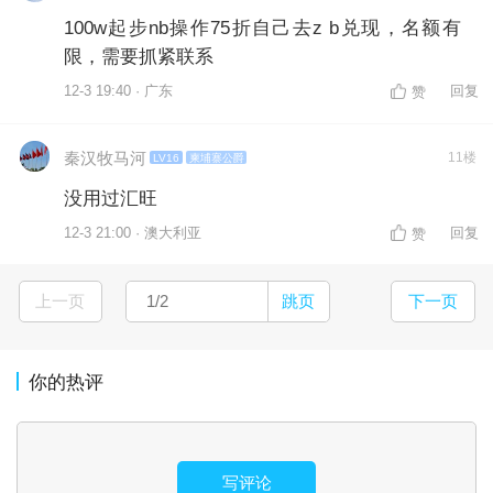
100w起步nb操作75折自己去z b兑现，名额有
限，需要抓紧联系
12-3 19:40 · 广东
回复
赞
秦汉牧马河
11楼
LV16
柬埔寨公爵
没用过汇旺
12-3 21:00 · 澳大利亚
回复
赞
上一页
跳页
下一页
你的热评
写评论