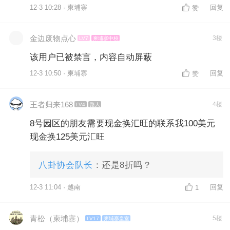
12-3 10:28 · 柬埔寨
回复
赞
金边废物点心
3楼
LV7
柬埔寨中校
该用户已被禁言，内容自动屏蔽
12-3 10:50 · 柬埔寨
回复
赞
王者归来168
4楼
LV4
路人
8号园区的朋友需要现金换汇旺的联系我100美元
现金换125美元汇旺
八卦协会队长
：还是8折吗？
12-3 11:04 · 越南
回复
1
青松（柬埔寨）
5楼
LV17
柬埔寨皇室