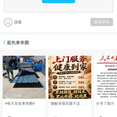
发表评论
游客
最热柬单圈
#每天发条柬单圈#
腰酸肩颈背腿不适，可以上门做康复理疗！ 扭伤、脱臼、错位，可以上门做正骨！ 放松、疏通调理，可以上门做足疗、精油和指压按摩！ 采耳、修脚都可以上门服务啦！ 十年以上专职、专业技师！ 服务开始计时，结束下钟！ 明明白白消费，技术质量等同店内！ 地址：钻石岛凯旋门广场 预约热线：0883566234（飞机同号）#每天发条柬单圈# #发点什么吧，万一火了呢~# #晒一晒你身边的烟火气#
分享了图片