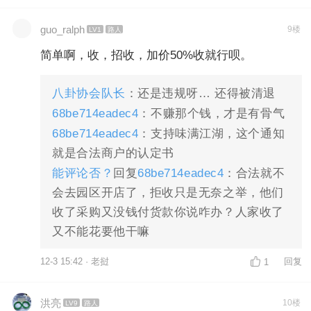
guo_ralph
9楼
LV1
路人
简单啊，收，招收，加价50%收就行呗。
八卦协会队长
：还是违规呀… 还得被清退
68be714eadec4
：不赚那个钱，才是有骨气
68be714eadec4
：支持味满江湖，这个通知
就是合法商户的认定书
能评论否？
回复
68be714eadec4
：合法就不
会去园区开店了，拒收只是无奈之举，他们
收了采购又没钱付货款你说咋办？人家收了
又不能花要他干嘛
12-3 15:42 · 老挝
回复
1
洪亮
10楼
LV9
路人