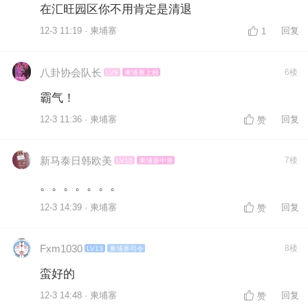
在汇旺园区你不用肯定是清退
12-3 11:19 · 柬埔寨
回复
1
八卦协会队长
6楼
LV8
柬埔寨上校
霸气！
12-3 11:36 · 柬埔寨
回复
赞
新马泰日韩欧美
7楼
LV10
柬埔寨中将
。。。。。。。
12-3 14:39 · 柬埔寨
回复
赞
Fxm1030
8楼
LV13
柬埔寨司令
蛮好的
12-3 14:48 · 柬埔寨
回复
赞