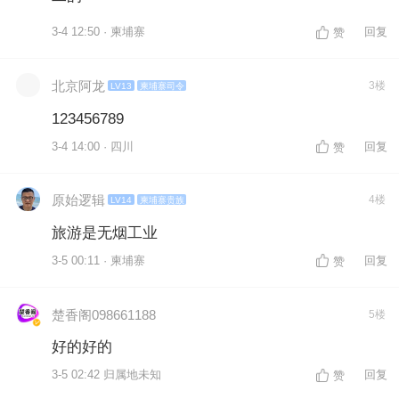
3-4 12:50 · 柬埔寨
回复
赞
北京阿龙
3楼
LV13
柬埔寨司令
123456789
3-4 14:00 · 四川
回复
赞
原始逻辑
4楼
LV14
柬埔寨贵族
旅游是无烟工业
3-5 00:11 · 柬埔寨
回复
赞
楚香阁098661188
5楼
好的好的
3-5 02:42 归属地未知
回复
赞