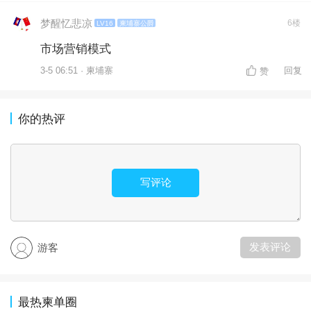
梦醒忆悲凉
6楼
LV16
柬埔寨公爵
市场营销模式
3-5 06:51 · 柬埔寨
回复
赞
你的热评
写评论
发表评论
游客
最热柬单圈