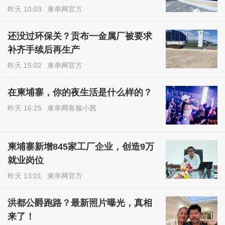
昨天 10:03
柬单网官方
还没过环保关？贡布一金属厂被要求
补齐手续后再生产
昨天 15:02
柬单网官方
在柬埔寨，你的夜生活是什么样的？
昨天 16:25
柬单网客服小茜
柬埔寨新增845家工厂企业，创造9万
就业岗位
昨天 13:01
柬单网官方
洪都公爵跑路？最新照片曝光，真相
来了！