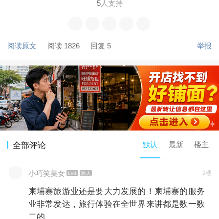
5
人支持
阅读原文
阅读 1826
回复 5
举报
默认
最新
楼主
全部评论
小巧笑美女
2楼
LV4
路人
柬埔寨旅游业还是要大力发展的！柬埔寨的服务
业非常发达，旅行体验在全世界来讲都是数一数
二的