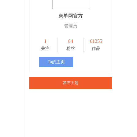
柬单网官方
管理员
1
84
61255
关注
粉丝
作品
Ta的主页
发布主题