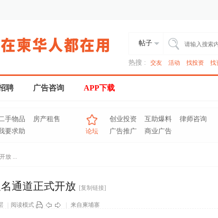
帖子
热搜 :
交友
活动
找投资
找
招聘
广告咨询
APP下载
二手物品
房产租售
创业投资
互助爆料
律师咨询
我要求助
论坛
广告推广
商业广告
 ...
报名通道正式开放
[复制链接]
层
|
阅读模式
|
来自柬埔寨