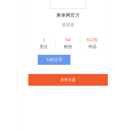
柬单网官方
管理员
1
84
61282
关注
粉丝
作品
Ta的主页
发布主题