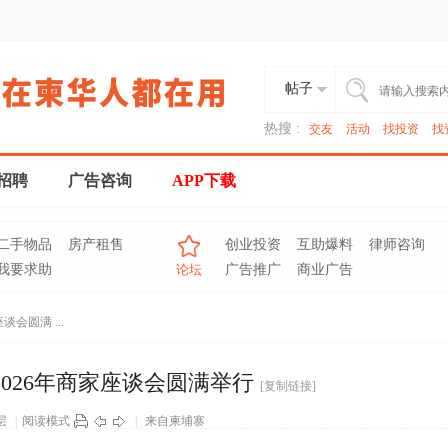
帖子
热搜 :
交友
活动
找投资
找
招聘
广告咨询
APP下载
二手物品
房产租售
创业投资
互助爆料
律师咨询
我要求助
论坛
广告推广
商业广告
谈会圆满 ...
点2026年商家座谈会圆满举行
[复制链接]
层
|
阅读模式
|
来自柬埔寨