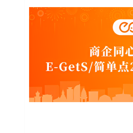
寨柬
单网