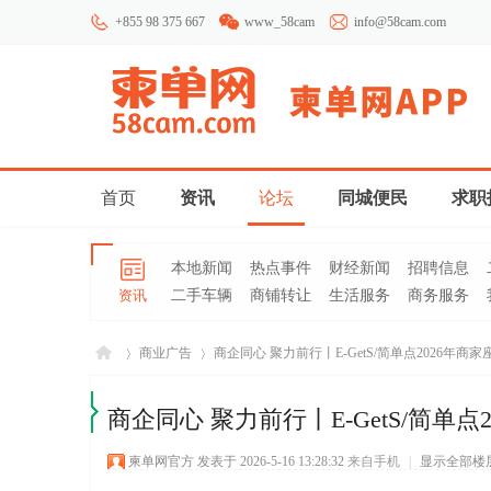
+855 98 375 667
www_58cam
info@58cam.com
首页
资讯
论坛
同城便民
求职
本地新闻
热点事件
财经新闻
招聘信息
资讯
二手车辆
商铺转让
生活服务
商务服务
商业广告
商企同心 聚力前行丨E-GetS/简单点2026年商家座
商企同心 聚力前行丨E-GetS/简单
柬埔
»
›
柬单网官方
发表于 2026-5-16 13:28:32
来自手机
|
显示全部楼